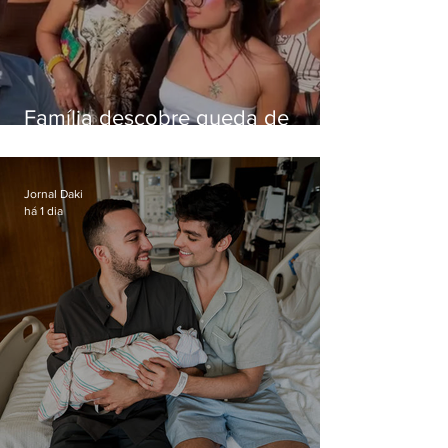
Família descobre queda de
helicóptero pela internet
enquanto aguardava segundo
voo
Jornal Daki
há 1 dia