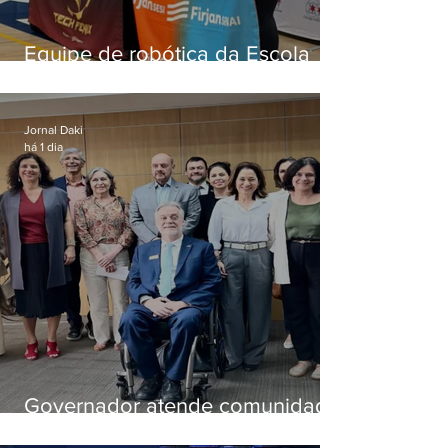
Equipe de robótica da Escola
Firjan Sesi São Gonçalo vence
prêmio internacional nos EUA
Jornal Daki
há 1 dia
Governador atende comunidade
e cria comissão do que será a