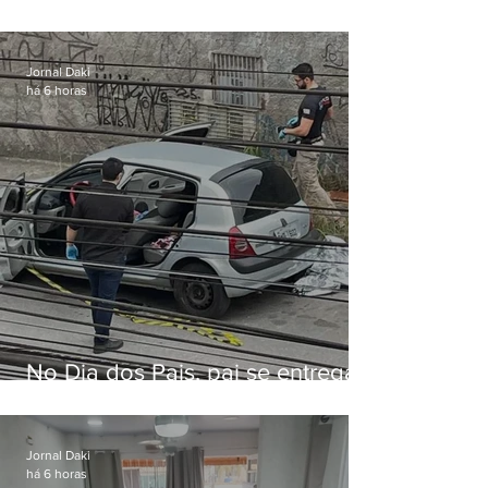
durante operação da PM em
Cabo Frio
Jornal Daki
há 6 horas
No Dia dos Pais, pai se entrega
à polícia após matar filhas de 3 e
5 anos em SP
Jornal Daki
há 6 horas