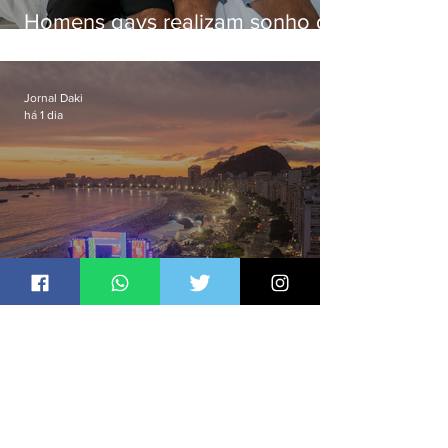
Homens gays realizam sonho de
ter filhos em novas formas de
paternidade
Jornal Daki
há 1 dia
Bets avançam na cultura via Lei
Rouanet e criam dilema para
artistas