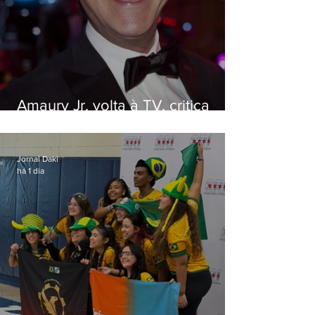
Amaury Jr. volta à TV, critica
'jabá' e diz que as pessoas
viraram colunistas de si mesmas
Jornal Daki
há 1 dia