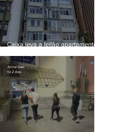
Caixa leva a leilão apartamento
de Eduardo Bolsonaro em
Botafogo
Jornal Daki
há 2 dias