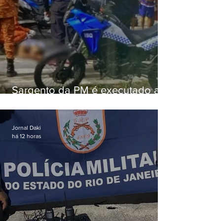
Sargento da PM é executado a
tiros enquanto estava de folga
em Vaz Lobo
Jornal Daki
há 12 horas