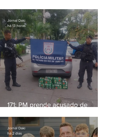
alimentícia em Niterói
Jornal Daki
há 13 horas
171: PM prende acusado de
estelionato em restaurante de
Niterói
Jornal Daki
há 2 dias