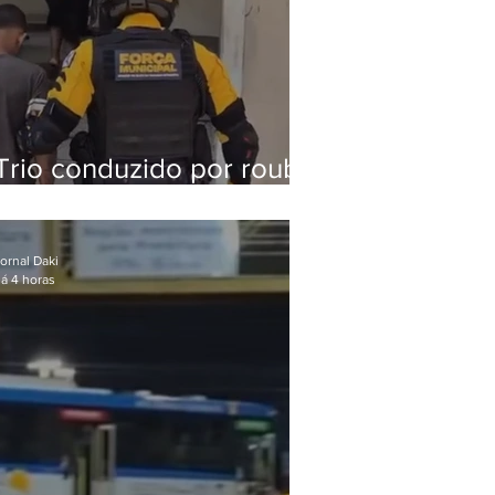
Trio conduzido por roubo
de celular no Méier
acumula 37 passagens
ornal Daki
á 4 horas