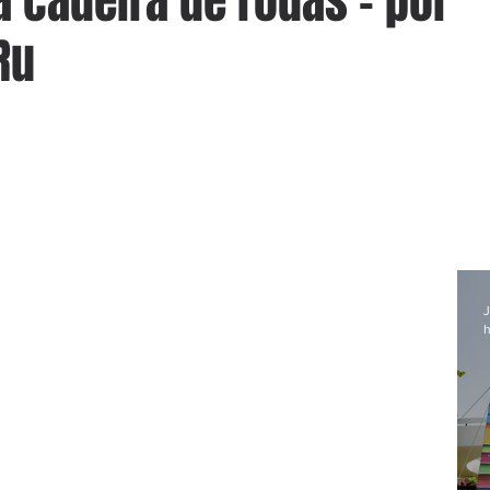
 cadeira de rodas - por
Ru
J
h