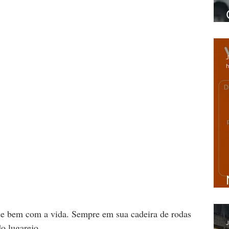
J
h
e bem com a vida. Sempre em sua cadeira de rodas 
J
o lugarejo.