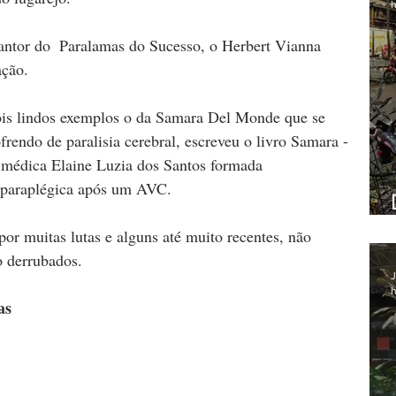
h
antor do  Paralamas do Sucesso, o Herbert Vianna 
ção.
ois lindos exemplos o da Samara Del Monde que se 
endo de paralisia cerebral, escreveu o livro Samara - 
médica Elaine Luzia dos Santos formada 
r paraplégica após um AVC.
or muitas lutas e alguns até muito recentes, não 
 derrubados.
J
h
as