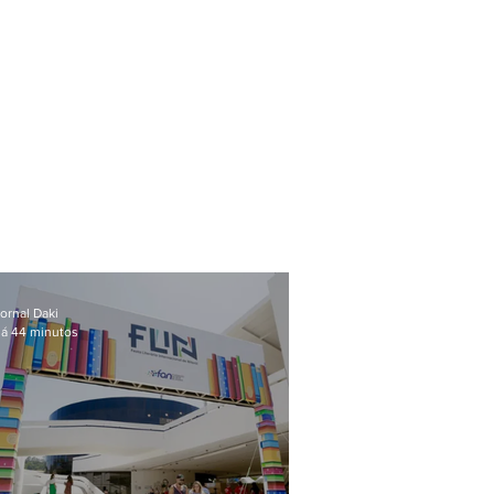
ornal Daki
á 44 minutos