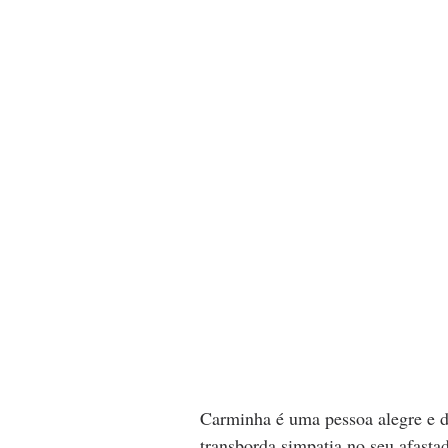
Carminha é uma pessoa alegre e d
transborda simpatia no seu afastad