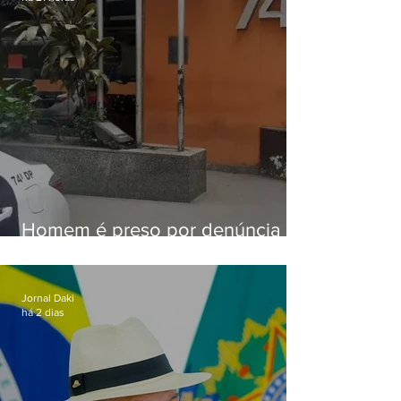
Homem é preso por denúncia
de importunação sexual em
Alcântara
Jornal Daki
há 2 dias