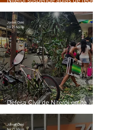
Niterói suspende aulas de rede
municipal por previsão de
ventos fortes nesta sexta (7)
Jornal Daki
há 21 horas
Defesa Civil de Niterói emite
aviso de ventos fortes para esta
sexta-feira (07)
Jornal Daki
há 21 horas