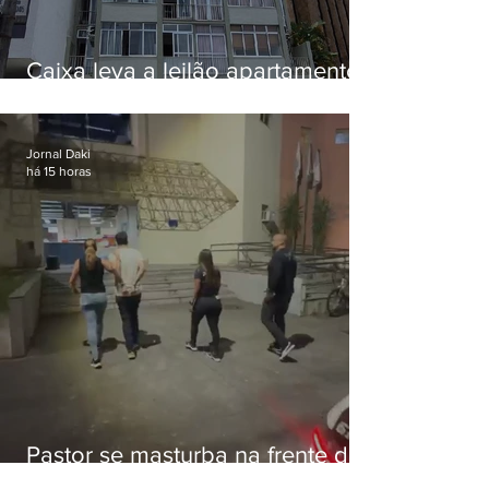
Caixa leva a leilão apartamento
de Eduardo Bolsonaro em
Botafogo
Jornal Daki
há 15 horas
Pastor se masturba na frente de
criança e é preso na Zona Oeste