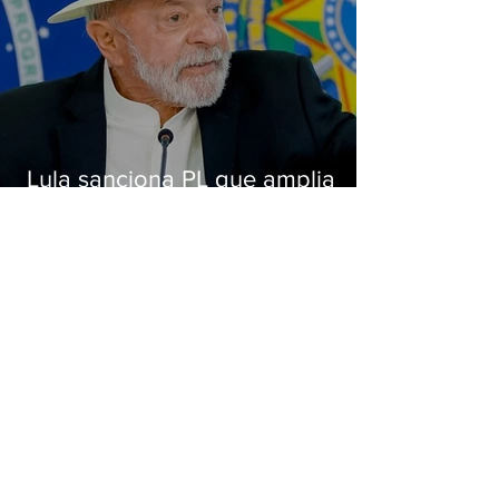
Lula sanciona PL que amplia
pena para crimes digitais contra
crianças