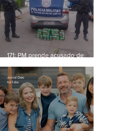
171: PM prende acusado de
estelionato em restaurante de
Niterói
Jornal Daki
há 1 dia