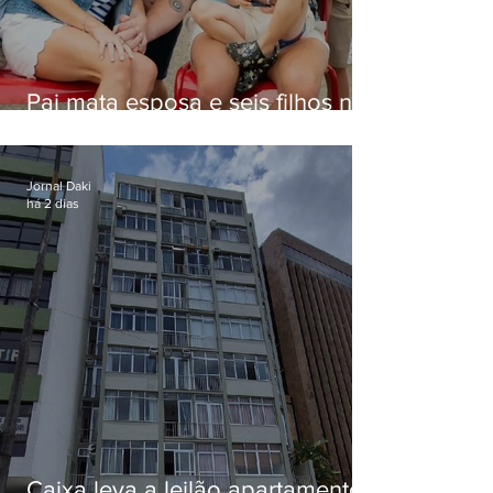
Pai mata esposa e seis filhos nos
EUA e não terá funeral
Jornal Daki
há 2 dias
Caixa leva a leilão apartamento