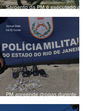
Sargento da PM é executado a
tiros enquanto estava de folga
em Vaz Lobo
Jornal Daki
há 12 horas
PM apreende drogas durante
patrulhamento em Maricá