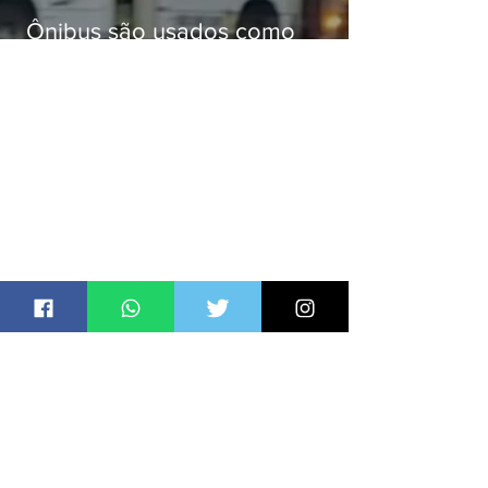
Ônibus são usados como
barricadas durante operação na
Gardênia Azul