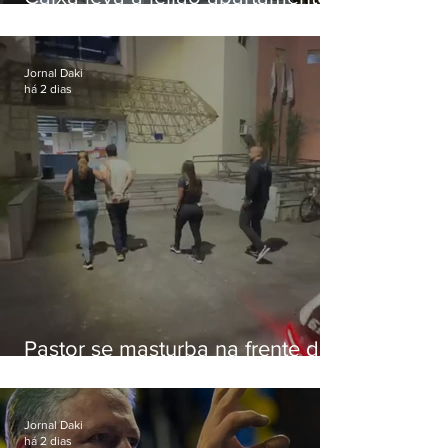
de Eduardo Bolsonaro em
Botafogo
Jornal Daki
há 2 dias
Pastor se masturba na frente de
criança e é preso na Zona Oeste
Jornal Daki
há 2 dias