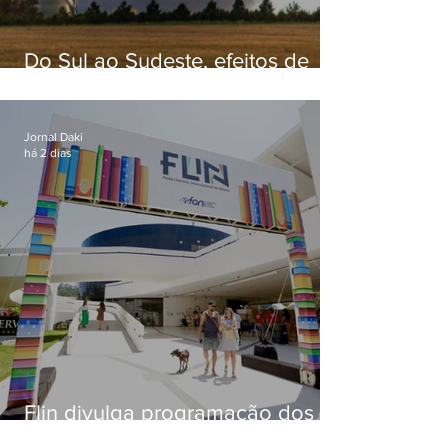
Do Sul ao Sudeste, efeitos de
ciclone-bomba causam
apreensão na população
Jornal Daki
há 2 dias
Flin divulga programação dos
dois primeiros dias; evento