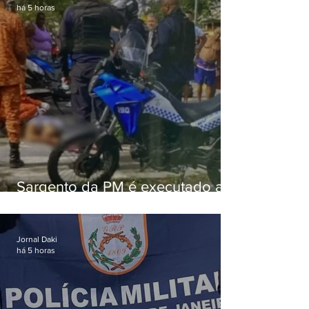
há 5 horas
Sargento da PM é executado a
tiros enquanto estava de folga
em Vaz Lobo
Jornal Daki
há 5 horas