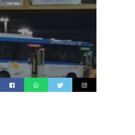
há 1 dia
Ônibus são usados como
barricadas durante operação na
Gardênia Azul