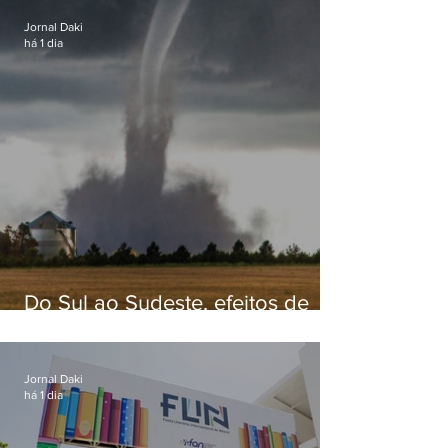
Jornal Daki
há 1 dia
Do Sul ao Sudeste, efeitos de
ciclone-bomba causam
apreensão na população
Jornal Daki
há 1 dia