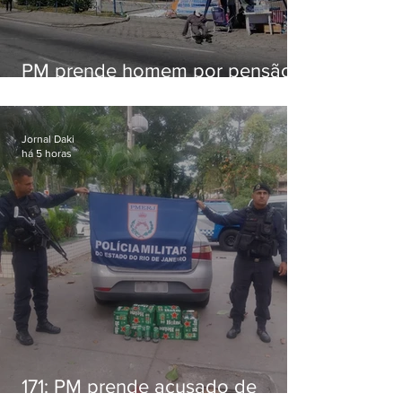
PM prende homem por pensão
alimentícia em Niterói
Jornal Daki
há 5 horas
171: PM prende acusado de