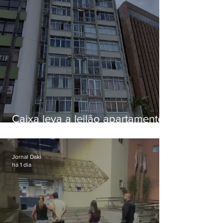
Caixa leva a leilão apartamento
de Eduardo Bolsonaro em
Botafogo
Jornal Daki
há 1 dia