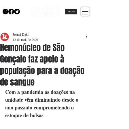
APOIE
Jornal Daki
18 de mai. de 2021
Hemonúcleo de São
Gonçalo faz apelo à
população para a doação
de sangue
Com a pandemia as doações na 
unidade vêm diminuindo desde o 
ano passado comprometendo o 
estoque de bolsas