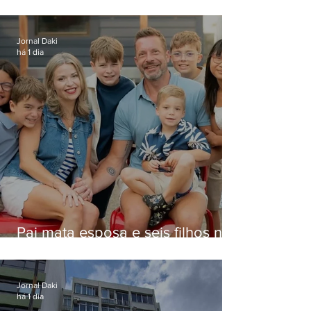
estelionato em restaurante de
Niterói
Jornal Daki
há 1 dia
Pai mata esposa e seis filhos nos
EUA e não terá funeral
Jornal Daki
há 1 dia