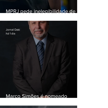
MPRJ pede inelegibilidade de
Garotinho
Jornal Daki
há 1 dia
Marco Simões é nomeado
secretário de Estado de Governo