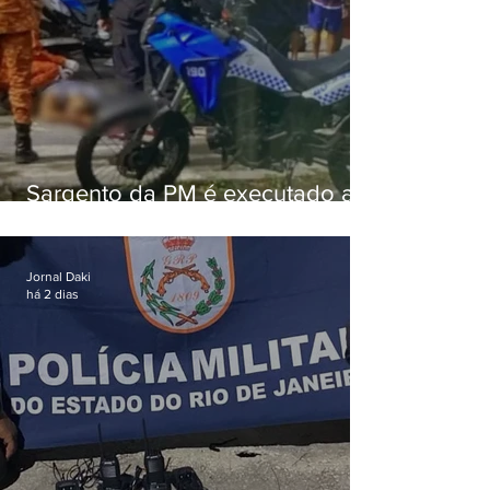
Sargento da PM é executado a
tiros enquanto estava de folga
em Vaz Lobo
Jornal Daki
há 2 dias