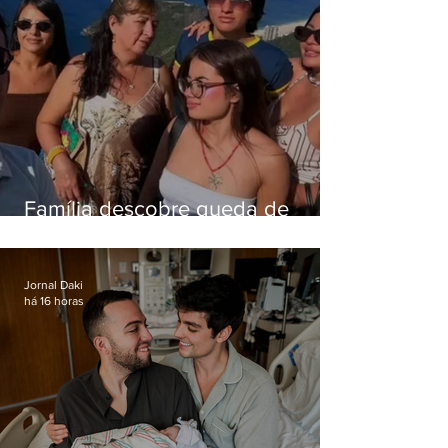
Família descobre queda de
helicóptero pela internet
enquanto aguardava segundo
voo
Jornal Daki
há 16 horas