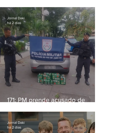
alimentícia em Niterói
Jornal Daki
há 2 dias
171: PM prende acusado de
estelionato em restaurante de
Niterói
Jornal Daki
há 2 dias