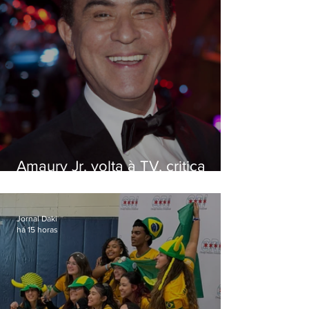
Amaury Jr. volta à TV, critica
'jabá' e diz que as pessoas
viraram colunistas de si mesmas
Jornal Daki
há 15 horas