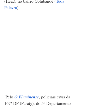
(Heat), no bairro Colubandê (
Toda 
Palavra
).
Pelo 
O Fluminense
, policiais civis da 
167ª DP (Paraty), do 5º Departamento 