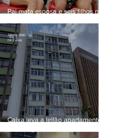
Pai mata esposa e seis filhos nos
EUA e não terá funeral
Jornal Daki
há 2 dias
Caixa leva a leilão apartamento
de Eduardo Bolsonaro em
Botafogo