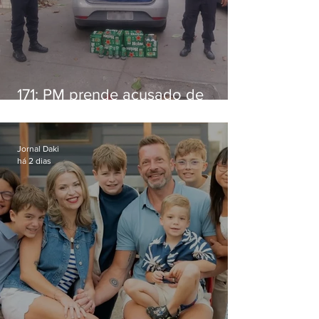
171: PM prende acusado de
estelionato em restaurante de
Niterói
Jornal Daki
há 2 dias