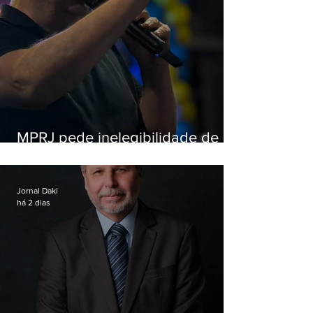
MPRJ pede inelegibilidade de
Garotinho
Jornal Daki
há 2 dias