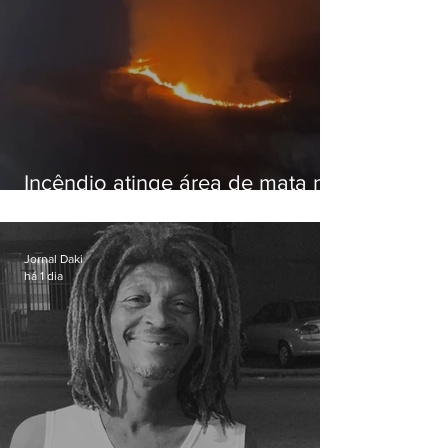
Incêndio atinge área de mata na
Serra do Vulcão, em Nova
Iguaçu
Jornal Daki
há 1 dia