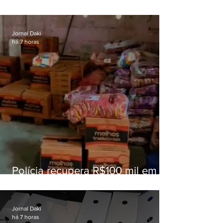
superam meta nacional da
educação
Jornal Daki
há 7 horas
Polícia recupera R$100 mil em
carga roubada na Baixada
Fluminense
Jornal Daki
há 7 horas