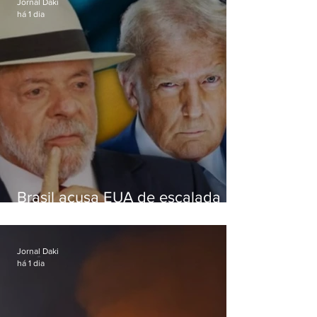
Jornal Daki
há 1 dia
Brasil acusa EUA de escalada
hostil após revogar visto de
embaixadora
Jornal Daki
há 1 dia