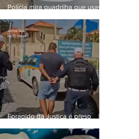
Polícia mira quadrilha que usava
roubo de veículos para financiar
o Comando Vermelho
Jornal Daki
há 15 horas
Foragido da Justiça é preso
durante abordagem da PM na
RJ-106, em Maricá