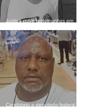
Justiça ouve testemunhas em
caso de homem morto por
dívida de R$ 25
Jornal Daki
há 1 dia
Candidato a deputado federal é