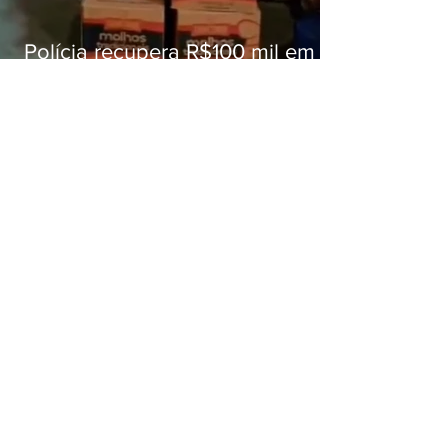
Polícia recupera R$100 mil em
carga roubada na Baixada
Fluminense