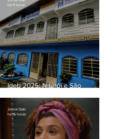
há 11 horas
Ideb 2025: Niterói e São
Gonçalo têm desempenhos
distintos no ensino médio; veja
Jornal Daki
há 16 horas