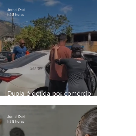
foragido
Jornal Daki
há 8 horas
Dupla é detida por comércio
ilegal de animais silvestres em
Bangu
Jornal Daki
há 8 horas