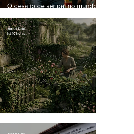
O desafio de ser pai no mundo
atual
Jornal Daki
há 10 horas
O jardim que ninguém vê
Jornal Daki