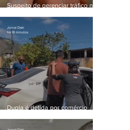
Suspeito de gerenciar tráfico na
Lapa é preso após meses
foragido
Jornal Daki
há 18 minutos
Dupla é detida por comércio
ilegal de animais silvestres em
Bangu
Jornal Daki