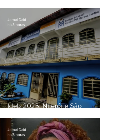
O jardim que ninguém vê
Jornal Daki
há 3 horas
Ideb 2025: Niterói e São
Gonçalo têm desempenhos
distintos no ensino médio; veja
Jornal Daki
há 8 horas