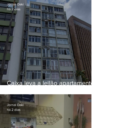
Jornal Daki
há 2 dias
Caixa leva a leilão apartamento
de Eduardo Bolsonaro em
Botafogo
Jornal Daki
há 2 dias