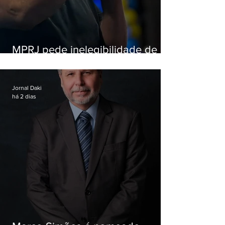
MPRJ pede inelegibilidade de
Garotinho
Jornal Daki
há 2 dias