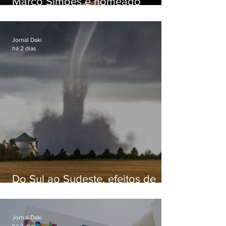
Marco Simões é nomeado
secretário de Estado de Governo
Jornal Daki
há 2 dias
Do Sul ao Sudeste, efeitos de
ciclone-bomba causam
apreensão na população
Jornal Daki
há 2 dias