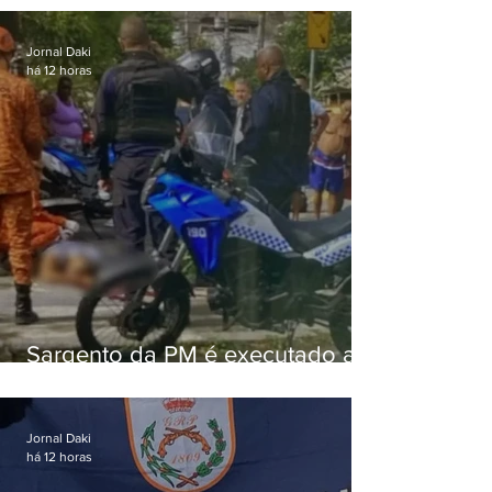
Jornal Daki
há 12 horas
Sargento da PM é executado a
tiros enquanto estava de folga
em Vaz Lobo
Jornal Daki
há 12 horas