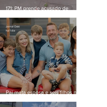
171: PM prende acusado de
estelionato em restaurante de
Niterói
Jornal Daki
há 1 dia
Pai mata esposa e seis filhos nos
EUA e não terá funeral