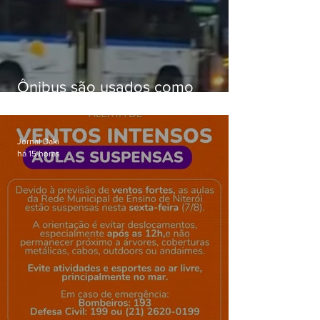
Ônibus são usados como
barricadas durante operação na
Gardênia Azul
Jornal Daki
há 15 horas