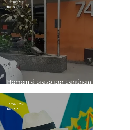
Jornal Daki
há 16 horas
Homem é preso por denúncia
de importunação sexual em
Alcântara
Jornal Daki
há 1 dia