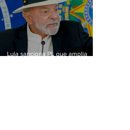
Lula sanciona PL que amplia
pena para crimes digitais contra
crianças