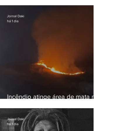
hostil após revogar visto de
embaixadora
Jornal Daki
há 1 dia
Incêndio atinge área de mata na
Serra do Vulcão, em Nova
Iguaçu
Jornal Daki
há 1 dia