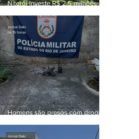
Niterói investe R$ 2,5 milhões
em alimentos da agricultura
familiar para merenda escolar
Jornal Daki
há 15 horas
Homens são presos com drogas
e arma de fogo no Brejal
Jornal Daki