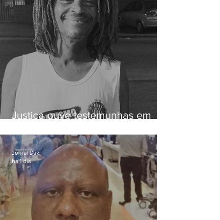
Justiça ouve testemunhas em
caso de homem morto por
dívida de R$ 25
Jornal Daki
há 1 dia