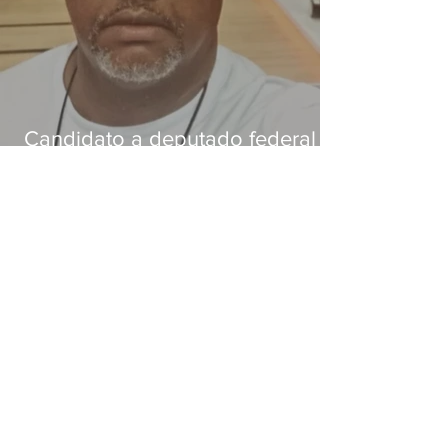
Candidato a deputado federal é
baleado e morre na Baixada