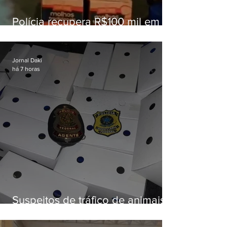
Polícia recupera R$100 mil em
carga roubada na Baixada
Fluminense
Jornal Daki
há 7 horas
Suspeitos de tráfico de animais
silvestres são presos com 50
aves