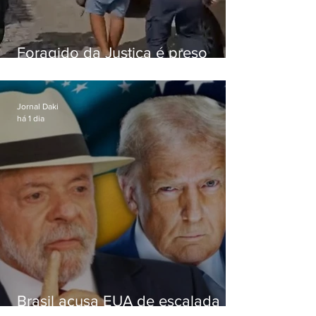
Foragido da Justiça é preso
durante abordagem da PM na
RJ-106, em Maricá
Jornal Daki
há 1 dia
Brasil acusa EUA de escalada