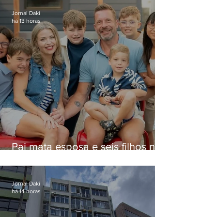
Jornal Daki
há 13 horas
Pai mata esposa e seis filhos nos
EUA e não terá funeral
Jornal Daki
há 14 horas