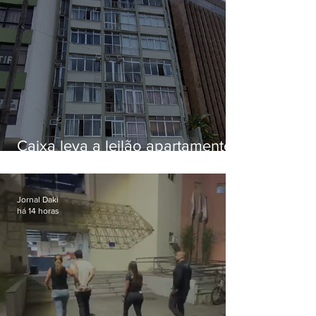
Caixa leva a leilão apartamento
de Eduardo Bolsonaro em
Botafogo
Jornal Daki
há 14 horas