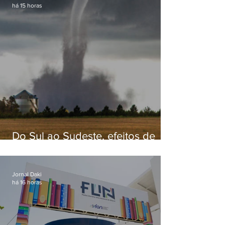
há 15 horas
Do Sul ao Sudeste, efeitos de
ciclone-bomba causam
apreensão na população
Jornal Daki
há 16 horas