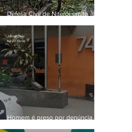
Defesa Civil de Niterói emite
aviso de ventos fortes para esta
sexta-feira (07)
Jornal Daki
há 20 horas
Homem é preso por denúncia
de importunação sexual em
Alcântara