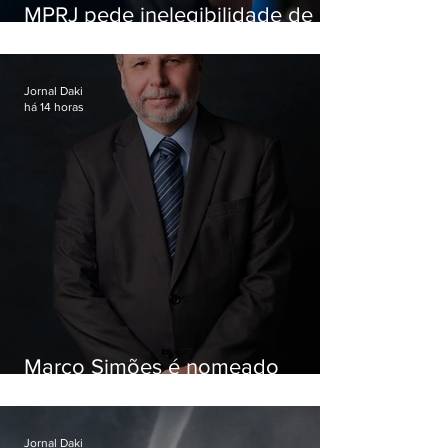
MPRJ pede inelegibilidade de
Garotinho
Jornal Daki
há 14 horas
Marco Simões é nomeado
secretário de Estado de Governo
Jornal Daki