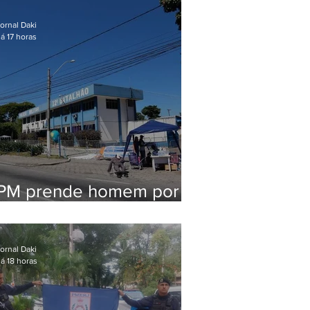
em Maricá
ornal Daki
á 17 horas
PM prende homem por
pensão alimentícia em
Niterói
ornal Daki
á 18 horas