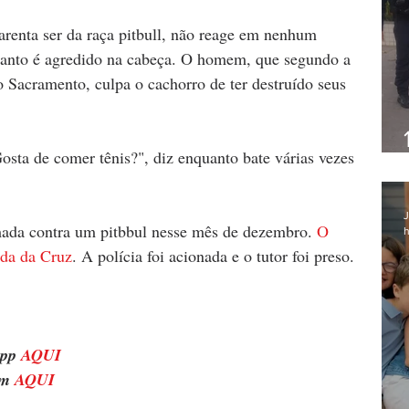
renta ser da raça pitbull, não reage em nenhum 
uanto é agredido na cabeça. O homem, que segundo a 
o Sacramento, culpa o cachorro de ter destruído seus 
sta de comer tênis?", diz enquanto bate várias vezes 
J
mada contra um pitbbul nesse mês de dezembro. 
O 
h
nda da Cruz
. A polícia foi acionada e o tutor foi preso.
pp 
AQUI
m 
AQUI