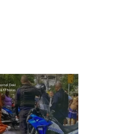
ornal Daki
á 17 horas