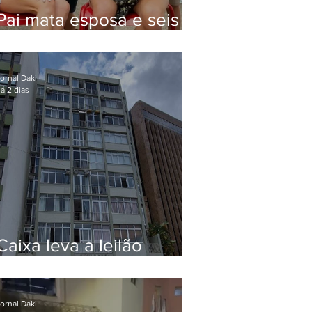
Pai mata esposa e seis
filhos nos EUA e não terá
funeral
ornal Daki
á 2 dias
Caixa leva a leilão
apartamento de Eduardo
Bolsonaro em Botafogo
ornal Daki