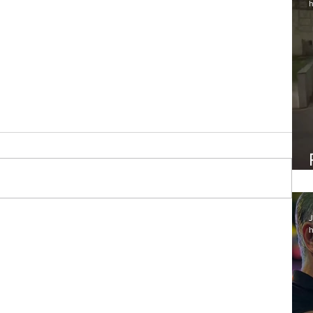
h
J
h
os
 Lobo