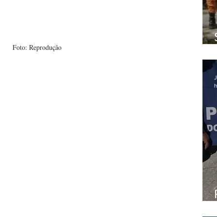
Foto: Reprodução
J
h