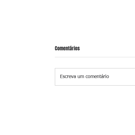
Comentários
Escreva um comentário
Sargento da PM é executado a tir
enquanto estava de folga em Vaz