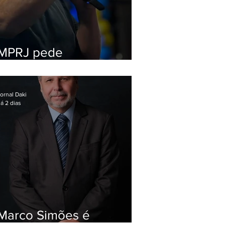
MPRJ pede
inelegibilidade de
Garotinho
ornal Daki
á 2 dias
Marco Simões é