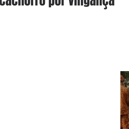
cachorro por vingança
J
h