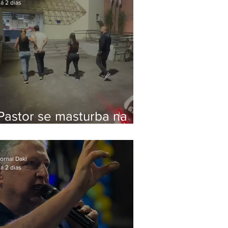
á 2 dias
Pastor se masturba na
frente de criança e é
preso na Zona Oeste
ornal Daki
á 2 dias