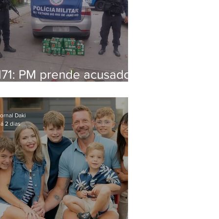
171: PM prende acusado
de estelionato em
restaurante de Niterói
ornal Daki
á 2 dias