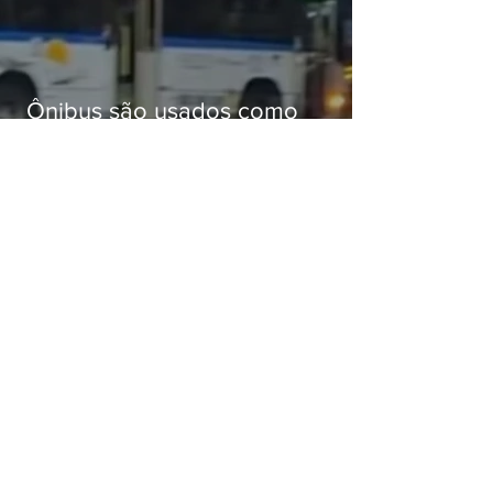
Ônibus são usados como
barricadas durante operação na
Gardênia Azul