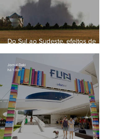
Do Sul ao Sudeste, efeitos de
ciclone-bomba causam
apreensão na população
Jornal Daki
há 1 dia