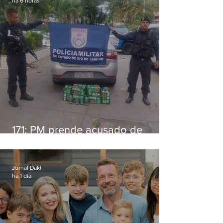
há 6 horas
171: PM prende acusado de
estelionato em restaurante de
Niterói
Jornal Daki
há 1 dia