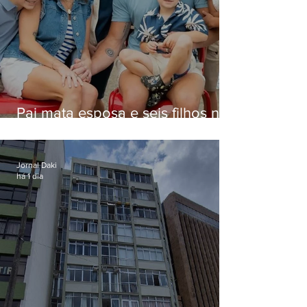
Pai mata esposa e seis filhos nos
EUA e não terá funeral
Jornal Daki
há 1 dia