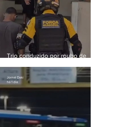
Trio conduzido por roubo de
celular no Méier acumula 37
passagens
Jornal Daki
há 1 dia