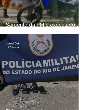
Sargento da PM é executado a
tiros enquanto estava de folga
em Vaz Lobo
Jornal Daki
há 5 horas