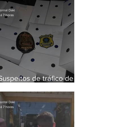
Baixada Fluminense
ornal Daki
á 7 horas
Suspeitos de tráfico de
animais silvestres são
presos com 50 aves
ornal Daki
á 7 horas