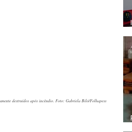
J
h
mente destruídos após incêndio. Foto: Gabriela Biló/Folhapess