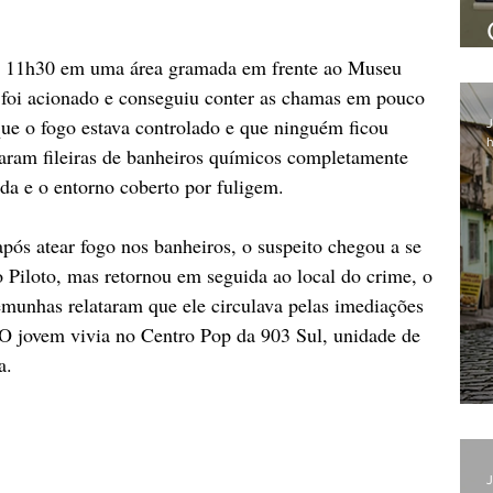
s 11h30 em uma área gramada em frente ao Museu 
foi acionado e conseguiu conter as chamas em pouco 
e o fogo estava controlado e que ninguém ficou 
J
h
raram fileiras de banheiros químicos completamente 
ida e o entorno coberto por fuligem.
após atear fogo nos banheiros, o suspeito chegou a se 
o Piloto, mas retornou em seguida ao local do crime, o 
temunhas relataram que ele circulava pelas imediações 
 O jovem vivia no Centro Pop da 903 Sul, unidade de 
a.
J