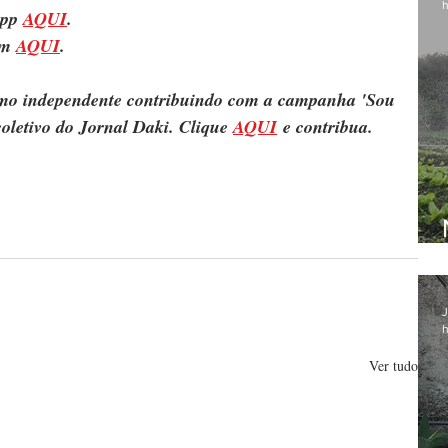
h
pp 
AQUI
.
m 
AQUI
.
ismo independente contribuindo com a campanha 'Sou 
oletivo do Jornal Daki. Clique 
AQUI
 e contribua.
J
h
Ver tudo