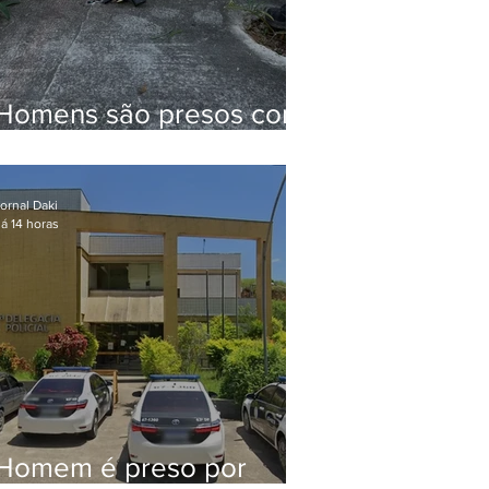
Homens são presos com
drogas e arma de fogo
no Brejal
ornal Daki
á 14 horas
Homem é preso por