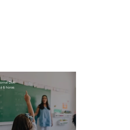
ornal Daki
á 6 horas