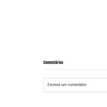
Comentários
Escreva um comentário
Ideb aponta que só anos iniciais