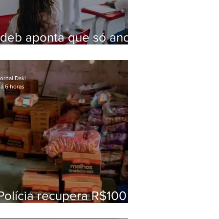
Ideb aponta que só anos
iniciais superam meta
nacional da educação
ornal Daki
á 6 horas
Polícia recupera R$100
mil em carga roubada na