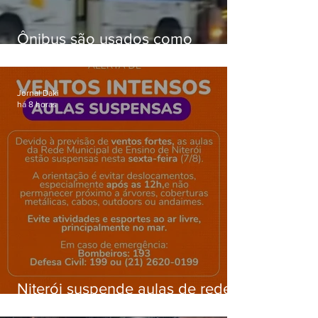
Ônibus são usados como
barricadas durante operação na
Gardênia Azul
Jornal Daki
há 8 horas
Niterói suspende aulas de rede
municipal por previsão de