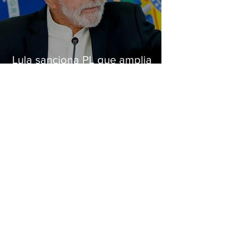
Lula sanciona PL que amplia
pena para crimes digitais contra
crianças