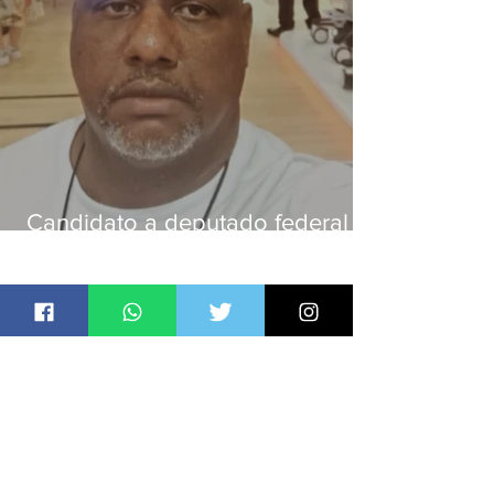
Candidato a deputado federal é
baleado e morre na Baixada