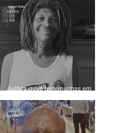
Jornal Daki
há 1 dia
Justiça ouve testemunhas em
caso de homem morto por
dívida de R$ 25
Jornal Daki
há 1 dia