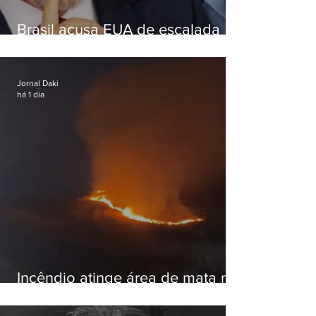
Brasil acusa EUA de escalada
hostil após revogar visto de
embaixadora
Jornal Daki
há 1 dia
Incêndio atinge área de mata na
Serra do Vulcão, em Nova
Iguaçu