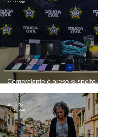
há 10 horas
Comerciante é preso suspeito de
manter celulares roubados em
loja
Jornal Daki
há 12 horas