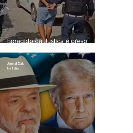
Foragido da Justiça é preso
durante abordagem da PM na
RJ-106, em Maricá
Jornal Daki
há 1 dia