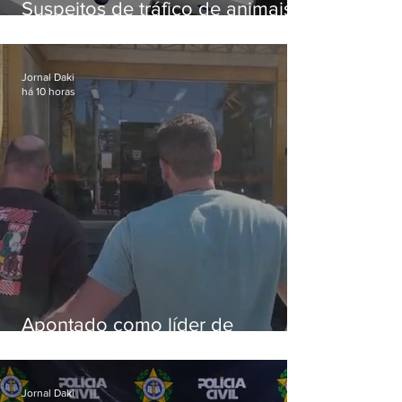
Suspeitos de tráfico de animais
silvestres são presos com 50
aves
Jornal Daki
há 10 horas
Apontado como líder de
esquema de golpes contra
aposentados é preso
Jornal Daki