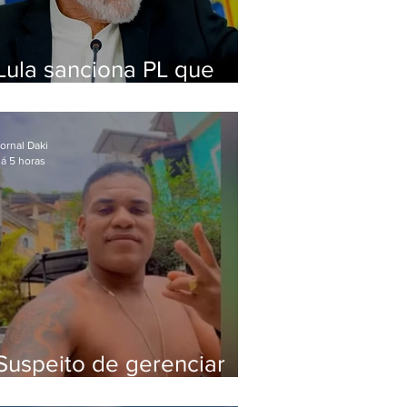
Lula sanciona PL que
amplia pena para crimes
digitais contra crianças
ornal Daki
á 5 horas
Suspeito de gerenciar
tráfico na Lapa é preso