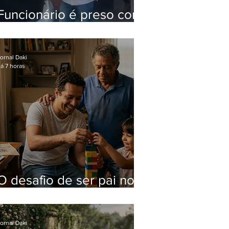
Funcionário é preso com
computadores furtados
do Hospital do Andaraí
ornal Daki
á 7 horas
O desafio de ser pai no
mundo atual
ornal Daki