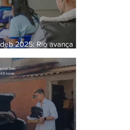
Ideb 2025: Rio avança
nos anos iniciais e fica
acima da média nacional
ornal Daki
á 5 horas