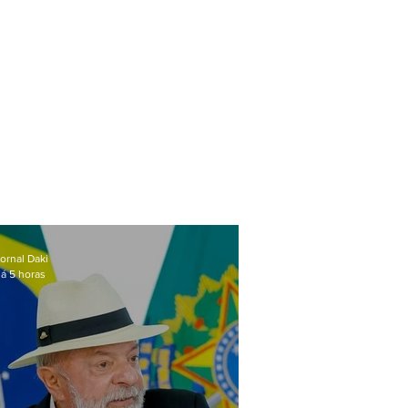
ornal Daki
á 5 horas