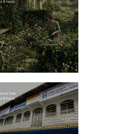
á 8 horas
O jardim que ninguém vê
ornal Daki
á 8 horas