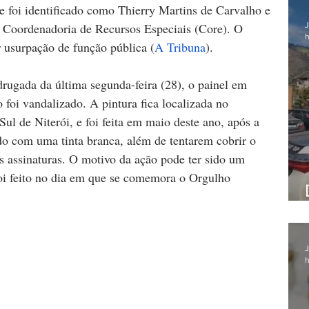
te foi identificado como Thierry Martins de Carvalho e 
J
a Coordenadoria de Recursos Especiais (Core). O 
h
 usurpação de função pública (
A Tribuna
).
drugada da última segunda-feira (28), o painel em 
oi vandalizado. A pintura fica localizada no 
Sul de Niterói, e foi feita em maio deste ano, após a 
ado com uma tinta branca, além de tentarem cobrir o 
 assinaturas. O motivo da ação pode ter sido um 
foi feito no dia em que se comemora o Orgulho 
J
h