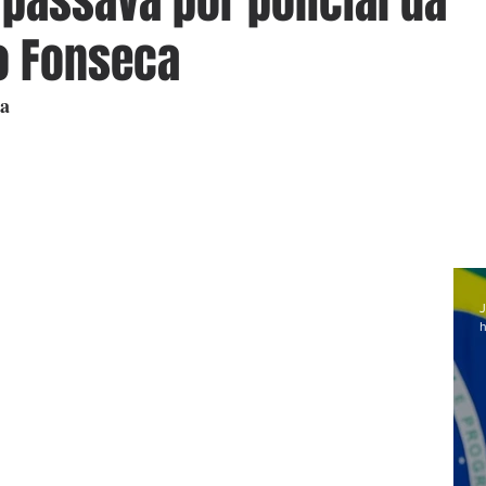
assava por policial da
o Fonseca
ra
J
h