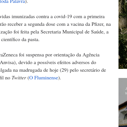
Toda Palavra
).
h
ávidas imunizadas contra a covid-19 com a primeira 
ão receber a segunda dose com a vacina da Pfizer, na 
zação foi feita pela Secretaria Municipal de Saúde, a 
ientífico da pasta. 
aZeneca foi suspensa por orientação da Agência 
Anvisa), devido a possíveis efeitos adversos do 
lgada na madrugada de hoje (29) pelo secretário de 
il no
 Twitter 
(
O Fluminense
).
J
h