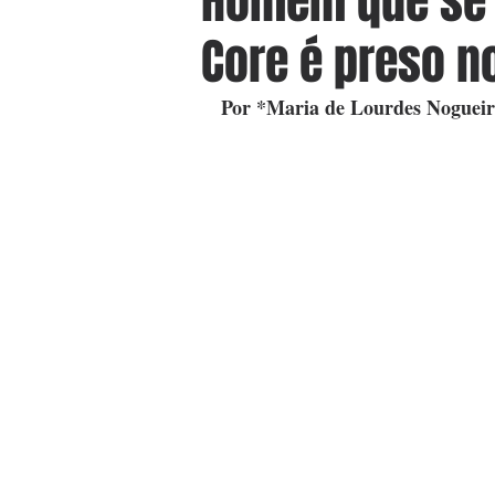
Homem que se p
Core é preso n
Por *Maria de Lourdes Noguei