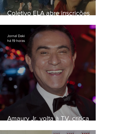
Coletivo ELA abre inscrições
para simulado gratuito do ENEM
Jornal Daki
há 19 horas
Amaury Jr. volta à TV, critica
'jabá' e diz que as pessoas
viraram colunistas de si mesmas