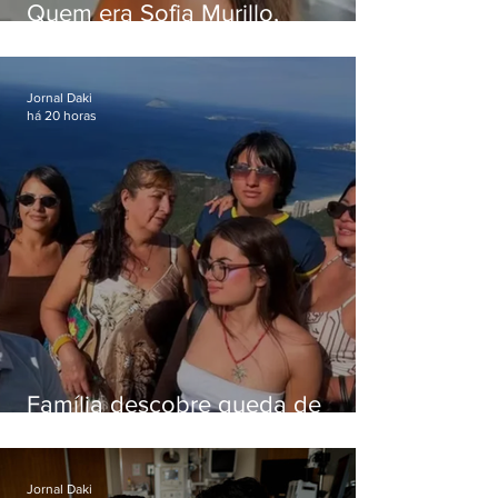
Quem era Sofia Murillo,
influenciadora de 17 anos morta
em queda de helicóptero no Rio
Jornal Daki
há 20 horas
Família descobre queda de
helicóptero pela internet
enquanto aguardava segundo
voo
Jornal Daki