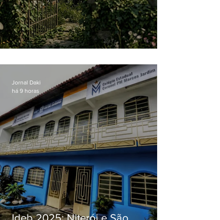
O jardim que ninguém vê
Jornal Daki
há 9 horas
Ideb 2025: Niterói e São