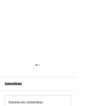
Comentários
TRE transfere urnas do
Sem pagar piso, E
Escreva um comentário