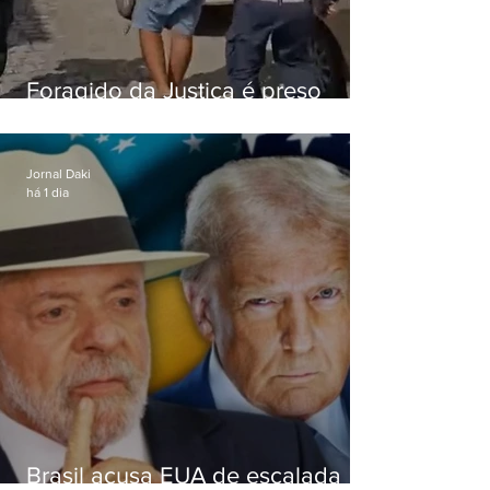
Foragido da Justiça é preso
durante abordagem da PM na
RJ-106, em Maricá
Jornal Daki
há 1 dia
Brasil acusa EUA de escalada