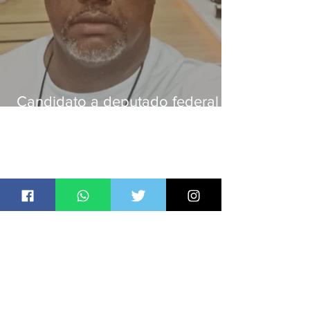
Candidato a deputado federal é
baleado e morre na Baixada