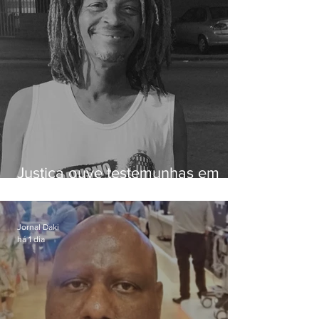
Justiça ouve testemunhas em
caso de homem morto por
dívida de R$ 25
Jornal Daki
há 1 dia