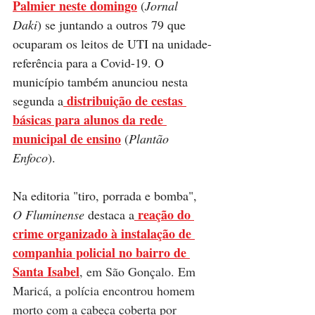
Palmier neste domingo
 (
Jornal 
Daki
) se juntando a outros 79 que 
ocuparam os leitos de UTI na unidade-
referência para a Covid-19. O 
município também anunciou nesta 
 distribuição de cestas 
segunda a
básicas para alunos da rede 
municipal de ensino
 (
Plantão 
Enfoco
). 
Na editoria "tiro, porrada e bomba", 
 reação do 
O Fluminense
 destaca a
c
rime organizado à instalação de 
companhia policial no bairro de 
Santa Isabel
, em São Gonçalo. Em 
Maricá, a polícia encontrou homem 
morto com a cabeça coberta por 