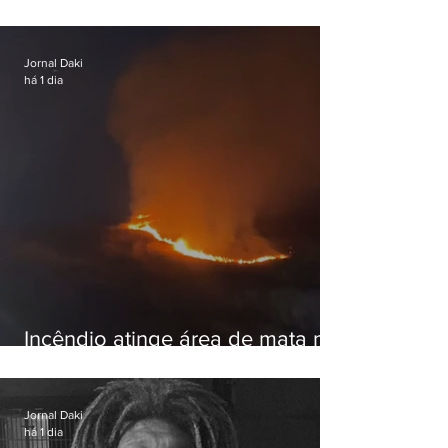
hostil após revogar visto de
embaixadora
Jornal Daki
há 1 dia
Incêndio atinge área de mata na
Serra do Vulcão, em Nova
Iguaçu
Jornal Daki
há 1 dia