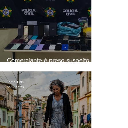
Comerciante é preso suspeito de
manter celulares roubados em
loja
Jornal Daki
há 12 horas