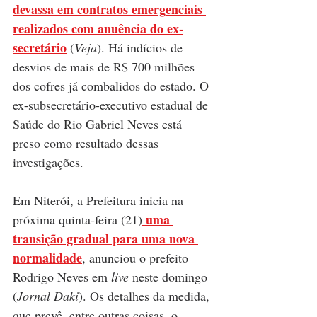
devassa em contratos emergenciais 
realizados com anuência do ex-
secretário
(
Veja
)
. Há indícios de 
desvios de mais de R$ 700 milhões 
dos cofres já combalidos do estado. O 
ex-subsecretário
-executivo estadual de 
Saúde do Rio
 Gabriel Neves está 
preso como resultado dessas 
investigações.
Em Niterói, a 
Prefeitura inicia na 
 uma 
próxima quinta-feira (21)
transição gradual para uma nova 
normalidade
, anunciou o prefeito 
Rodrigo Neves em 
live
 neste domingo 
(
Jornal Daki
). Os detalhes da medida, 
que prevê, entre outras coisas, o 