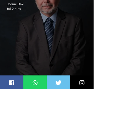
Jornal Daki
há 2 dias
Marco Simões é nomeado
secretário de Estado de Governo
Jornal Daki
há 2 dias