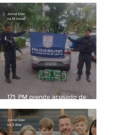
Jornal Daki
há 14 horas
171: PM prende acusado de
estelionato em restaurante de
Niterói
Jornal Daki
há 2 dias