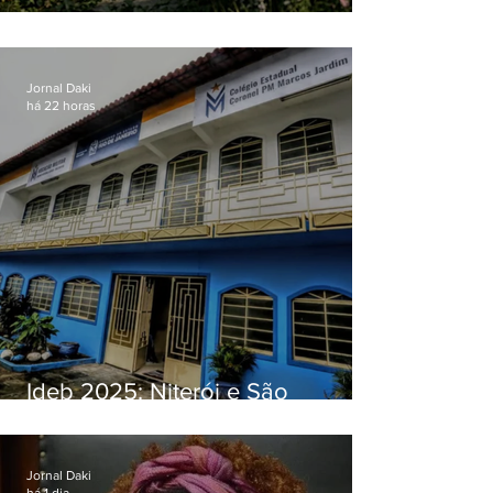
O jardim que ninguém vê
Jornal Daki
há 22 horas
Ideb 2025: Niterói e São
Gonçalo têm desempenhos
distintos no ensino médio; veja
Jornal Daki