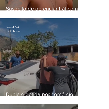
Suspeito de gerenciar tráfico na
Lapa é preso após meses
foragido
Jornal Daki
há 19 horas
Dupla é detida por comércio
ilegal de animais silvestres em
Bangu