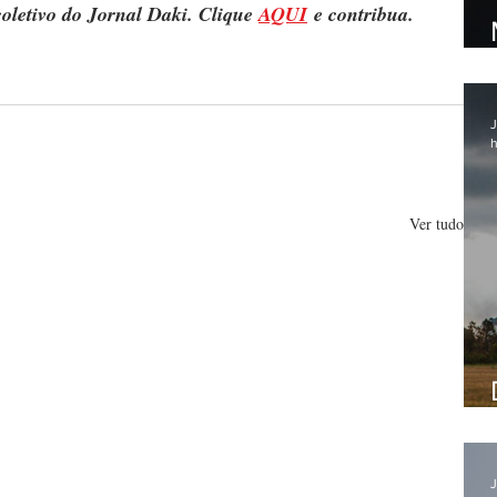
oletivo do Jornal Daki. Clique 
AQUI
 e contribua.
J
h
Ver tudo
J