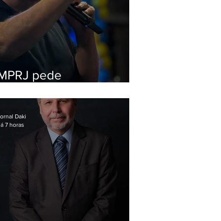
MPRJ pede
inelegibilidade de
Garotinho
ornal Daki
á 7 horas