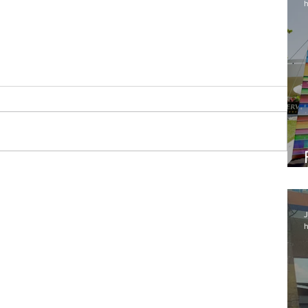
h
J
h