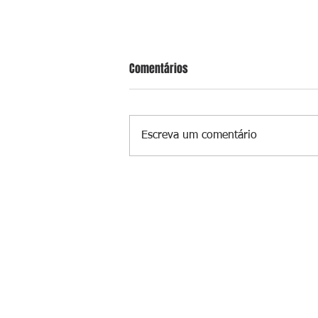
Comentários
Escreva um comentário
Pastor se masturba na frente de
criança e é preso na Zona Oeste