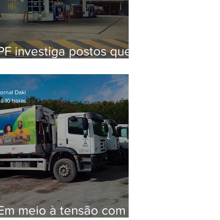
PF investiga postos que
usaram licença falsa com
assinatura de secretário
morto em 2020
ornal Daki
á 10 horas
Em meio à tensão com