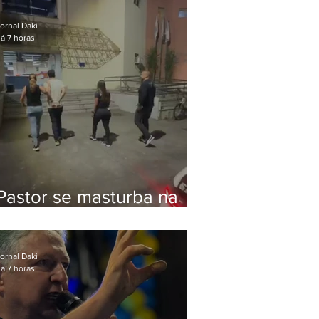
Bolsonaro em Botafogo
ornal Daki
á 7 horas
Pastor se masturba na
frente de criança e é
preso na Zona Oeste
ornal Daki
á 7 horas