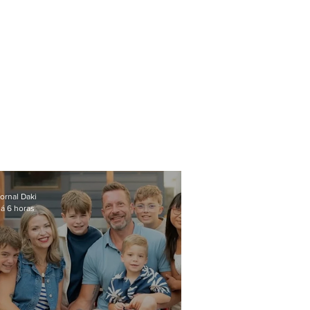
ornal Daki
á 6 horas