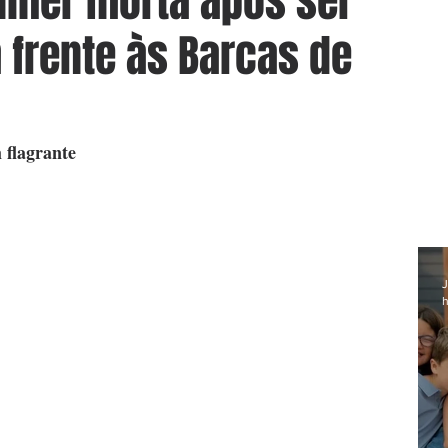
ulher morta após ser
frente às Barcas de
 flagrante
J
h