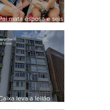
Pai mata esposa e seis
filhos nos EUA e não terá
funeral
ornal Daki
á 7 horas
Caixa leva a leilão
apartamento de Eduardo