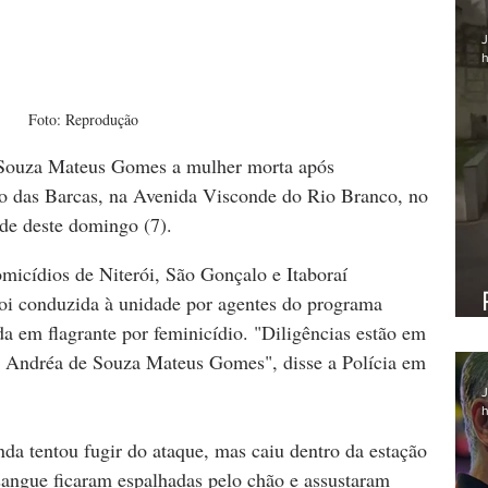
J
h
Foto: Reprodução
 Souza Mateus Gomes a mulher morta após 
ão das Barcas, na Avenida Visconde do Rio Branco, no 
rde deste domingo (7).
icídios de Niterói, São Gonçalo e Itaboraí 
i conduzida à unidade por agentes do programa 
da em flagrante por feminicídio. "Diligências estão em 
e Andréa de Souza Mateus Gomes", disse a Polícia em 
J
h
da tentou fugir do ataque, mas caiu dentro da estação 
sangue ficaram espalhadas pelo chão e assustaram 