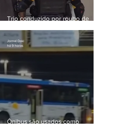
Trio conduzido por roubo de
celular no Méier acumula 37
passagens
Jornal Daki
há 9 horas
Ônibus são usados como
barricadas durante operação na