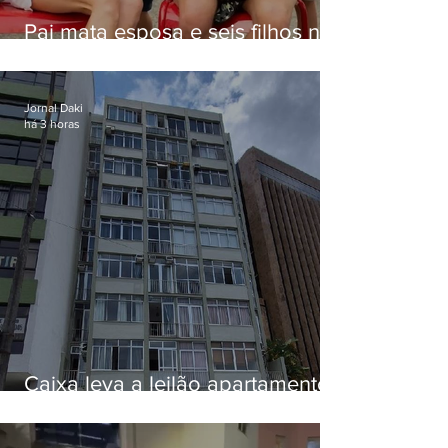
Pai mata esposa e seis filhos nos
EUA e não terá funeral
Jornal Daki
há 3 horas
Caixa leva a leilão apartamento
de Eduardo Bolsonaro em
Botafogo