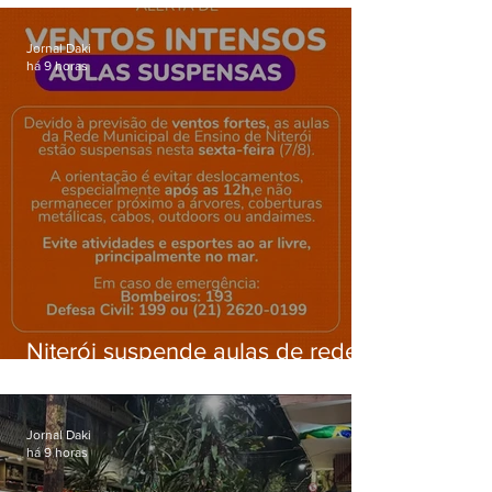
Gardênia Azul
Jornal Daki
há 9 horas
Niterói suspende aulas de rede
municipal por previsão de
ventos fortes nesta sexta (7)
Jornal Daki
há 9 horas