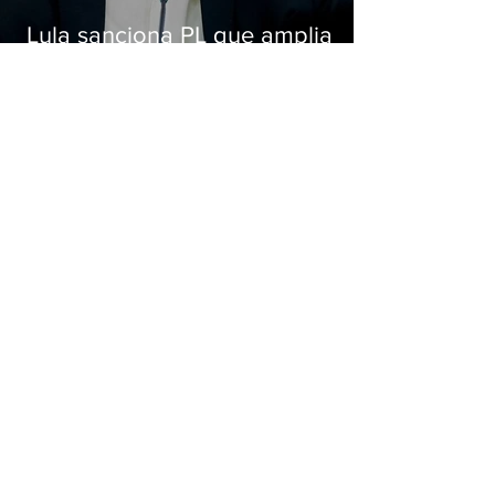
Lula sanciona PL que amplia
pena para crimes digitais contra
crianças