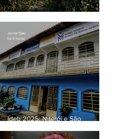
O jardim que ninguém vê
Jornal Daki
há 9 horas
Ideb 2025: Niterói e São
Gonçalo têm desempenhos
distintos no ensino médio; veja