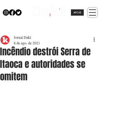
APOIE
Jornal Daki
8 de ago. de 2021
Incêndio destrói Serra de
Itaoca e autoridades se
omitem