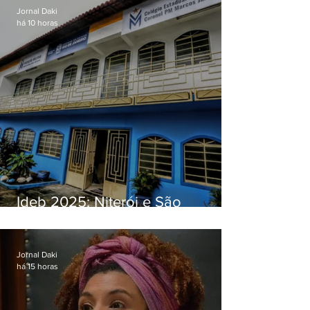
Jornal Daki
há 10 horas
Ideb 2025: Niterói e São
Gonçalo têm desempenhos
distintos no ensino médio; veja
Jornal Daki
há 15 horas