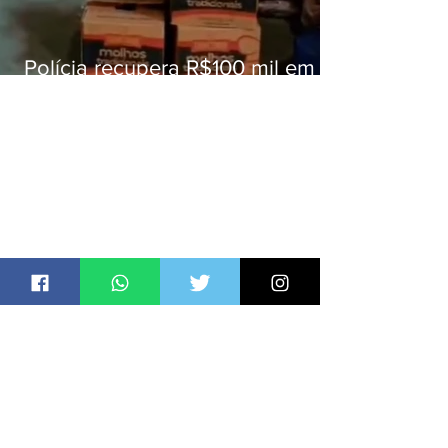
Polícia recupera R$100 mil em
carga roubada na Baixada
Fluminense