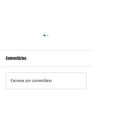
Comentários
Conceição
Prevenir é melhor
Escreva um comentário