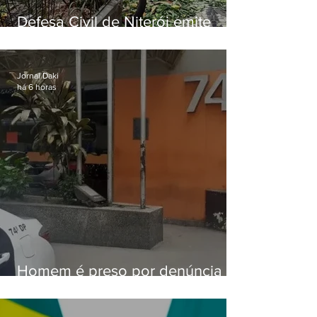
Defesa Civil de Niterói emite
aviso de ventos fortes para esta
sexta-feira (07)
Jornal Daki
há 6 horas
Homem é preso por denúncia
de importunação sexual em
Alcântara