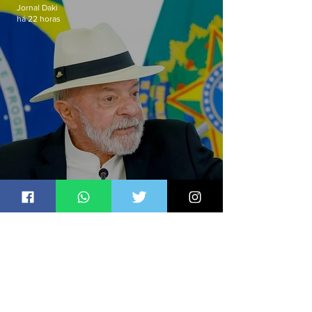
Jornal Daki
há 22 horas
Lula sanciona PL que amplia
pena para crimes digitais contra
crianças
Jornal Daki
há 22 horas