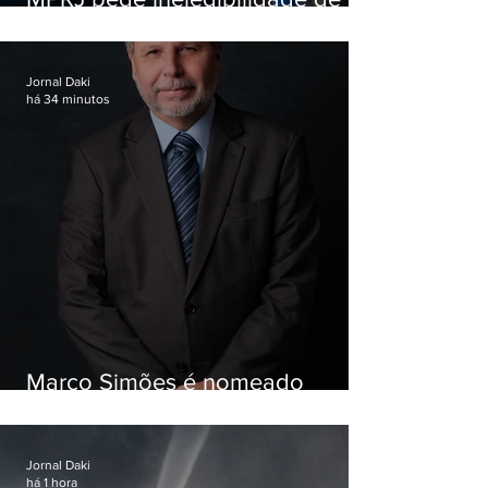
Garotinho
Jornal Daki
há 34 minutos
Marco Simões é nomeado
secretário de Estado de Governo
Jornal Daki
há 1 hora