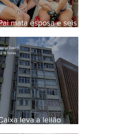
Pai mata esposa e seis
filhos nos EUA e não terá
funeral
ornal Daki
á 18 horas
Caixa leva a leilão
apartamento de Eduardo