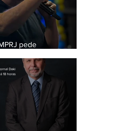
MPRJ pede
inelegibilidade de
Garotinho
ornal Daki
á 18 horas