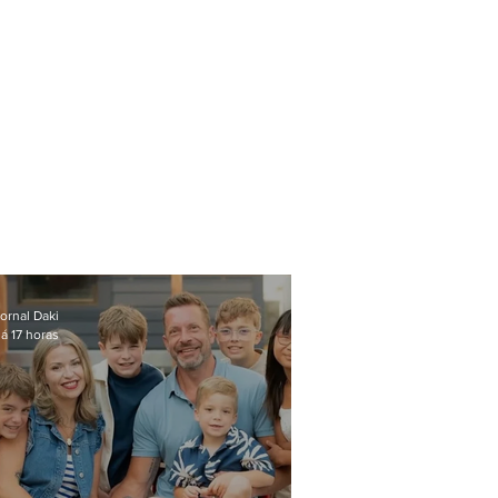
ornal Daki
á 17 horas