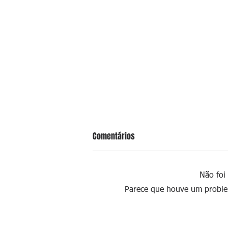
Comentários
Não foi
Parece que houve um problema
Flin divulga programação dos doi