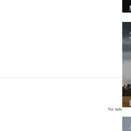
J
h
Ver tudo
J