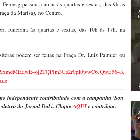
a Femesg passou a atuar às quartas e sextas, das 9h às 
raça da Marisa), no Centro.
J
h
 funciona às quartas e sextas, das 10h às 17h, na 
sitoras podem ser feitas na Praça Dr. Luiz Palmier ou 
ms/d/1SxmdMEEwE4oj2TQPJm3Us2r0pI0wwC6JQwE564K
rue
ismo independente contribuindo com a campanha 'Sou 
oletivo do Jornal Daki. Clique 
AQUI
 e contribua.
J
h