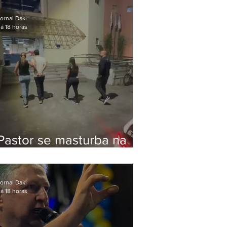
Bolsonaro em Botafogo
ornal Daki
á 18 horas
Pastor se masturba na
frente de criança e é
preso na Zona Oeste
ornal Daki
á 18 horas