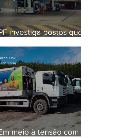
PF investiga postos que
usaram licença falsa com
assinatura de secretário
morto em 2020
ornal Daki
á 21 horas
Em meio à tensão com