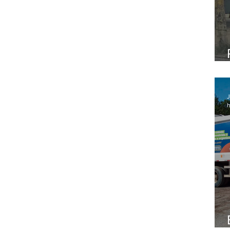
a
J
h