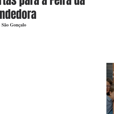
tas para a Feira da
ndedora
de São Gonçalo
J
h