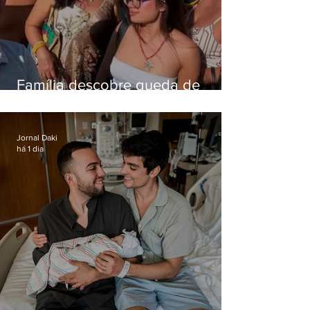
Família descobre queda de
helicóptero pela internet
enquanto aguardava segundo
voo
Jornal Daki
há 1 dia