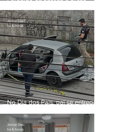
durante operação da PM em
Cabo Frio
Jornal Daki
há 6 horas
No Dia dos Pais, pai se entrega
à polícia após matar filhas de 3 e
5 anos em SP
Jornal Daki
há 6 horas