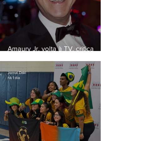
Amaury Jr. volta à TV, critica
'jabá' e diz que as pessoas
viraram colunistas de si mesmas
Jornal Daki
há 1 dia