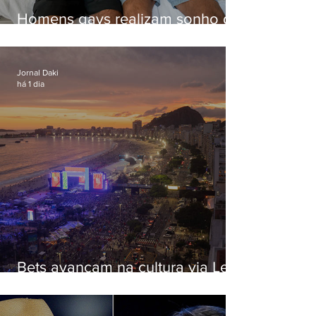
Homens gays realizam sonho de
ter filhos em novas formas de
paternidade
Jornal Daki
há 1 dia
Bets avançam na cultura via Lei
Rouanet e criam dilema para
artistas