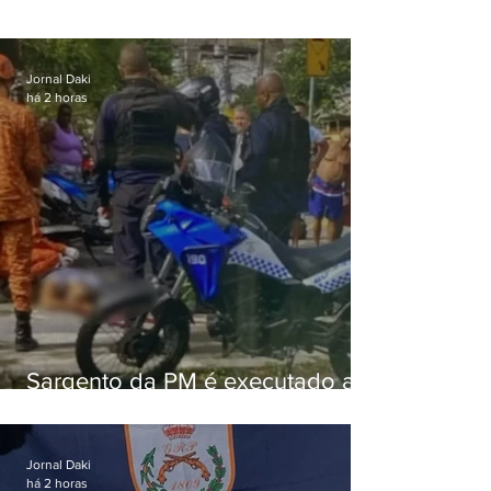
Jornal Daki
há 2 horas
Sargento da PM é executado a
tiros enquanto estava de folga
em Vaz Lobo
Jornal Daki
há 2 horas