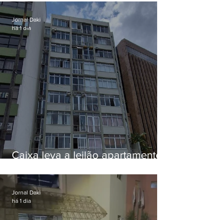
Jornal Daki
há 1 dia
Caixa leva a leilão apartamento
de Eduardo Bolsonaro em
Botafogo
Jornal Daki
há 1 dia