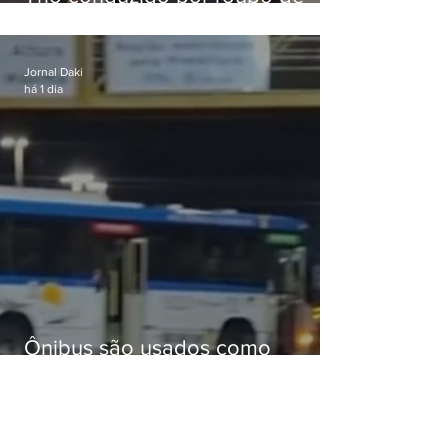
celular no Méier acumula 37
passagens
Jornal Daki
há 1 dia
Ônibus são usados como
barricadas durante operação na
Gardênia Azul