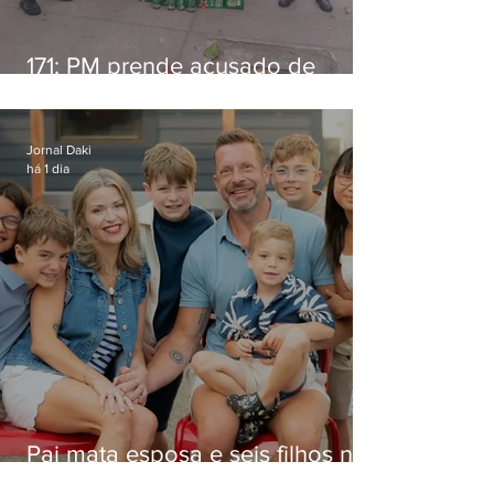
171: PM prende acusado de
estelionato em restaurante de
Niterói
Jornal Daki
há 1 dia
Pai mata esposa e seis filhos nos
EUA e não terá funeral