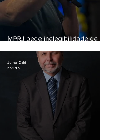
MPRJ pede inelegibilidade de
Garotinho
Jornal Daki
há 1 dia