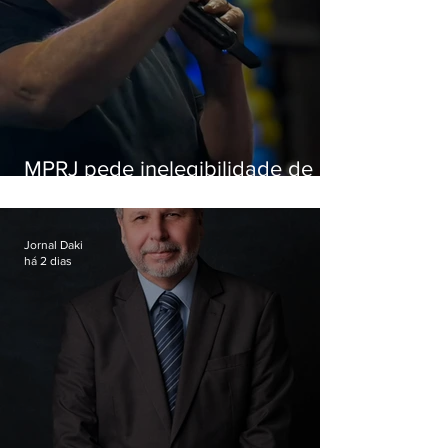
MPRJ pede inelegibilidade de
Garotinho
Jornal Daki
há 2 dias