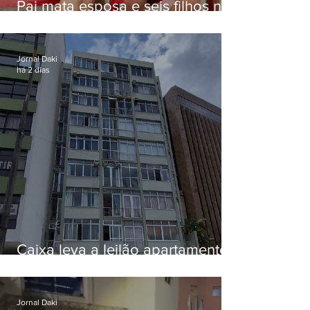
Pai mata esposa e seis filhos nos
EUA e não terá funeral
Jornal Daki
há 2 dias
Caixa leva a leilão apartamento
de Eduardo Bolsonaro em
Botafogo
Jornal Daki