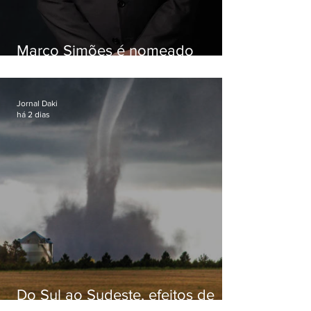
Marco Simões é nomeado
secretário de Estado de Governo
Jornal Daki
há 2 dias
Do Sul ao Sudeste, efeitos de
ciclone-bomba causam