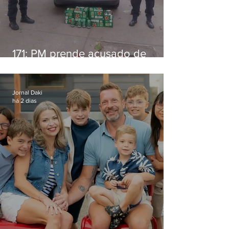
171: PM prende acusado de
estelionato em restaurante de
Niterói
Jornal Daki
há 2 dias