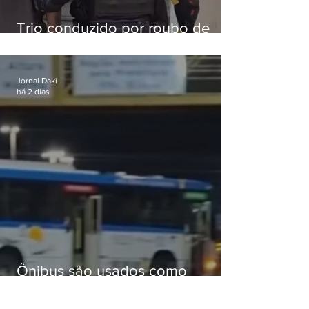
Trio conduzido por roubo de
celular no Méier acumula 37
passagens
Jornal Daki
há 2 dias
Ônibus são usados como
barricadas durante operação na
Gardênia Azul