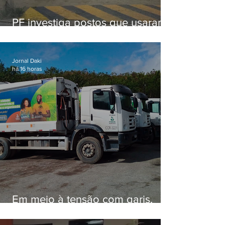
PF investiga postos que usaram
licença falsa com assinatura de
secretário morto em 2020
Jornal Daki
há 16 horas
Em meio à tensão com garis,
Força Ambiental fez aditivo de
26,9% com prefeitura e contrato