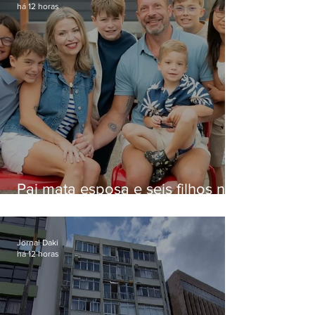
há 12 horas
Pai mata esposa e seis filhos nos
EUA e não terá funeral
Jornal Daki
há 12 horas