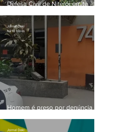
Defesa Civil de Niterói emite
aviso de ventos fortes para esta
sexta-feira (07)
Jornal Daki
há 18 horas
Homem é preso por denúncia
de importunação sexual em
Alcântara
Jornal Daki