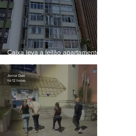
Caixa leva a leilão apartamento
de Eduardo Bolsonaro em
Botafogo
Jornal Daki
há 12 horas