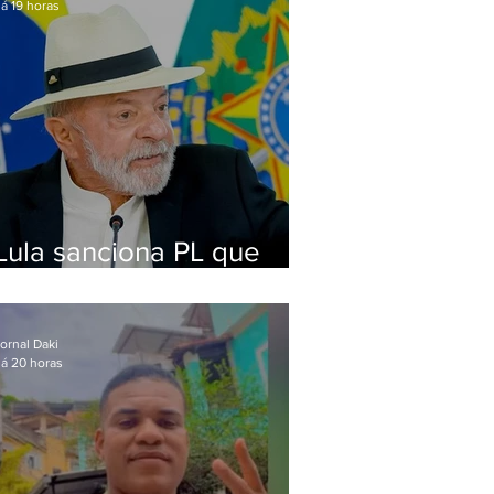
á 19 horas
Lula sanciona PL que
amplia pena para crimes
digitais contra crianças
ornal Daki
á 20 horas