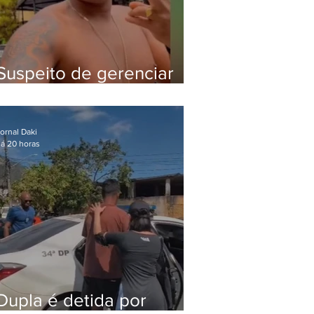
Suspeito de gerenciar
tráfico na Lapa é preso
após meses foragido
ornal Daki
á 20 horas
Dupla é detida por