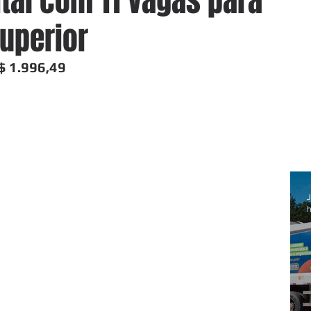
ital com 11 vagas para
superior
$ 1.996,49
J
h