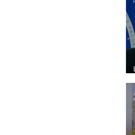
h
J
h