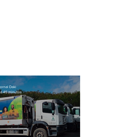
ornal Daki
á 45 minutos