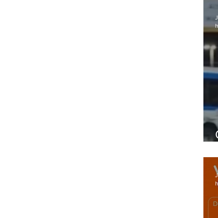
J
h
J
h