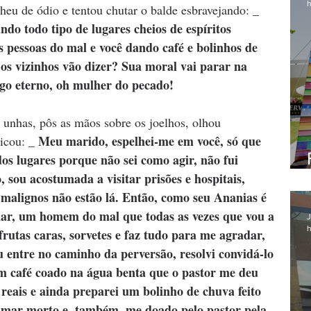
h
_ 
heu de ódio e tentou chutar o balde esbravejando: 
do todo tipo de lugares cheios de espíritos 
s pessoas do mal e você dando café e bolinhos de 
os vizinhos vão dizer? Sua moral vai parar na 
go eterno, oh mulher do pecado!
 unhas, pôs as mãos sobre os joelhos, olhou 
_ Meu marido, espelhei-me em você, só que 
icou: 
s lugares porque não sei como agir, não fui 
 sou acostumada a visitar prisões e hospitais, 
s malignos não estão lá. Então, como seu Ananias é 
alar, um homem do mal que todas as vezes que vou a 
J
h
rutas caras, sorvetes e faz tudo para me agradar, 
entre no caminho da perversão, resolvi convidá-lo 
m café coado na água benta que o pastor me deu 
 reais e ainda preparei um bolinho de chuva feito 
o mar morto e, também, me doado pelo pastor pela 