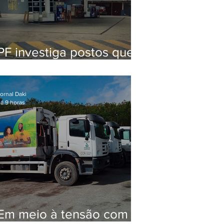
PF investiga postos que
usaram licença falsa com
assinatura de secretário
morto em 2020
ornal Daki
á 9 horas
Em meio à tensão com