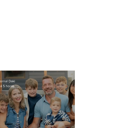
ornal Daki
á 5 horas