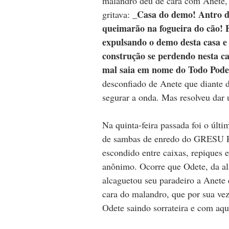
malandro deu de cara com Anete, 
Casa do demo! Antro da
gritava: _
queimarão na fogueira do cão! 
expulsando o demo desta casa e 
construção se perdendo nesta ca
mal saia em nome do Todo Pode
desconfiado de Anete que diante 
segurar a onda. Mas resolveu dar 
Na quinta-feira passada foi o últi
de sambas de enredo do GRESU Po
escondido entre caixas, repiques 
anônimo. Ocorre que Odete, da al
alcaguetou seu paradeiro a Anete 
cara do malandro, que por sua vez 
Odete saindo sorrateira e com aqu