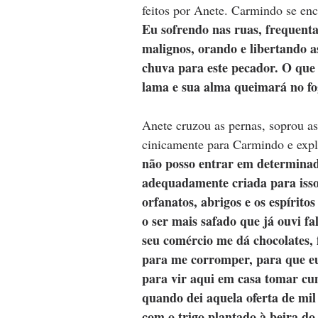
feitos por Anete. Carmindo se enc
Eu sofrendo nas ruas, frequentan
malignos, orando e libertando a
chuva para este pecador. O que 
lama e sua alma queimará no fo
Anete cruzou as pernas, soprou as
cinicamente para Carmindo e expl
não posso entrar em determinado
adequadamente criada para isso,
orfanatos, abrigos e os espírito
o ser mais safado que já ouvi f
seu comércio me dá chocolates, f
para me corromper, para que eu 
para vir aqui em casa tomar cu
quando dei aquela oferta de mil
com o trigo plantado à beira d