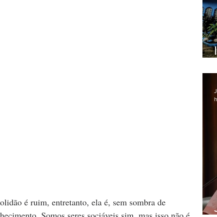
J
h
lidão é ruim, entretanto, ela é, sem sombra de 
hecimento. Somos seres sociáveis sim, mas isso não é 