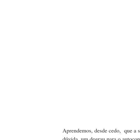
Aprendemos, desde cedo,  que a so
dúvida, um degrau para o autocon