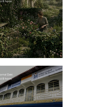
á 8 horas
O jardim que ninguém vê
ornal Daki
á 8 horas