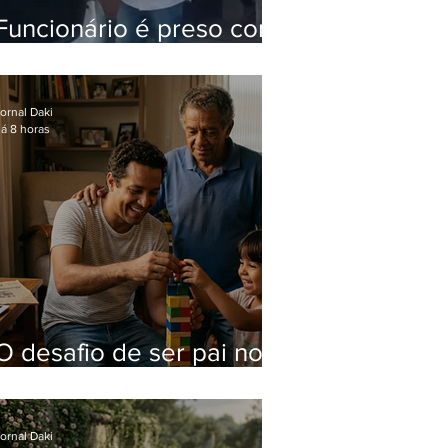
Funcionário é preso com
computadores furtados
do Hospital do Andaraí
ornal Daki
á 8 horas
O desafio de ser pai no
mundo atual
ornal Daki