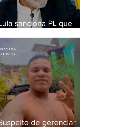
Lula sanciona PL que
amplia pena para crimes
digitais contra crianças
ornal Daki
á 6 horas
Suspeito de gerenciar
tráfico na Lapa é preso