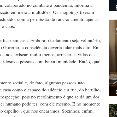
em colaborado no combate à pandemia, informa a 
fecção em meio a multidões. Os shoppings tiveram 
 reduzido, com a permissão de funcionamento apenas 
r o caos.
J
h
 ficar em casa. Embora o isolamento seja voluntário, 
Governo, a consciência deveria falar mais alto. Em 
s nos arriscar, muito menos, arriscar as vidas das 
s, idosos e pessoas com baixa imunidade. Então, qual 
amento social e, de fato, algumas pessoas não 
 casa como o espaço do silêncio e a rua, do barulho, 
trospecção, pois no recolhimento é que se dá um dos 
o ser humano pode ter: com ele mesmo. É no momento 
no espelho”, que nos encaramos. Sozinhos, enfim, 
J