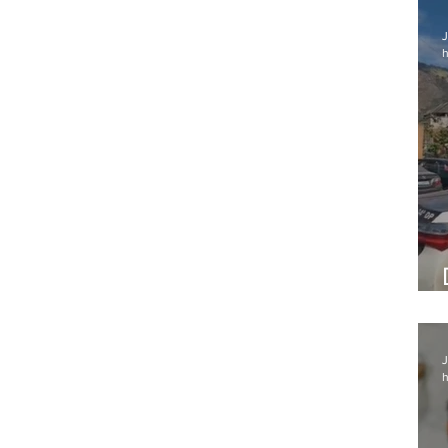
J
h
J
h