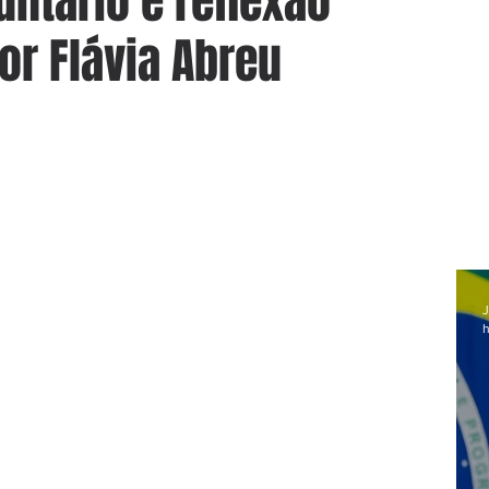
untário e reflexão
or Flávia Abreu
J
h