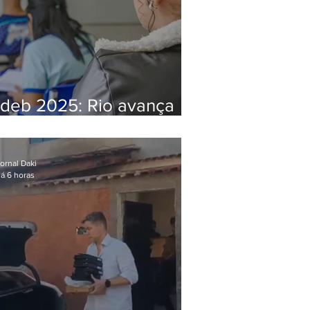
Ideb 2025: Rio avança
nos anos iniciais e fica
acima da média nacional
ornal Daki
á 6 horas