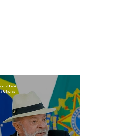
ornal Daki
á 6 horas