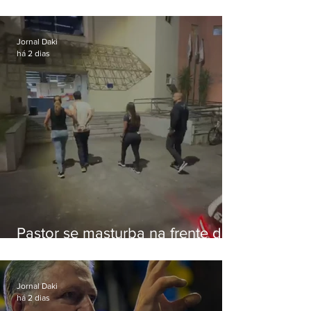
de Eduardo Bolsonaro em
Botafogo
Jornal Daki
há 2 dias
Pastor se masturba na frente de
criança e é preso na Zona Oeste
Jornal Daki
há 2 dias