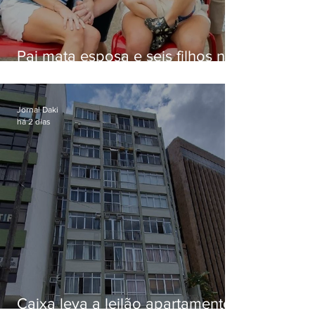
Pai mata esposa e seis filhos nos
EUA e não terá funeral
Jornal Daki
há 2 dias
Caixa leva a leilão apartamento