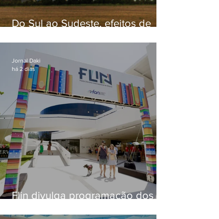
Do Sul ao Sudeste, efeitos de
ciclone-bomba causam
apreensão na população
Jornal Daki
há 2 dias
Flin divulga programação dos
dois primeiros dias; evento
começa na próxima quinta (13)