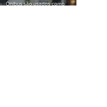
Ônibus são usados como
barricadas durante operação na
Gardênia Azul