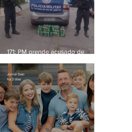
171: PM prende acusado de
estelionato em restaurante de
Niterói
Jornal Daki
há 2 dias