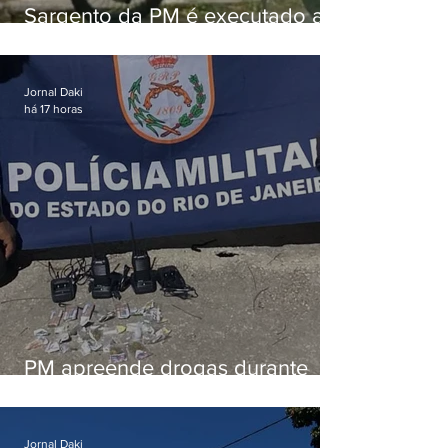
Sargento da PM é executado a
tiros enquanto estava de folga
em Vaz Lobo
Jornal Daki
há 17 horas
PM apreende drogas durante
patrulhamento em Maricá
Jornal Daki