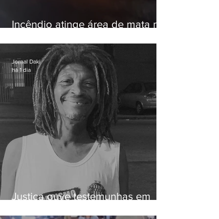
Incêndio atinge área de mata na
Serra do Vulcão, em Nova
Iguaçu
Jornal Daki
há 1 dia
Justiça ouve testemunhas em
caso de homem morto por
dívida de R$ 25