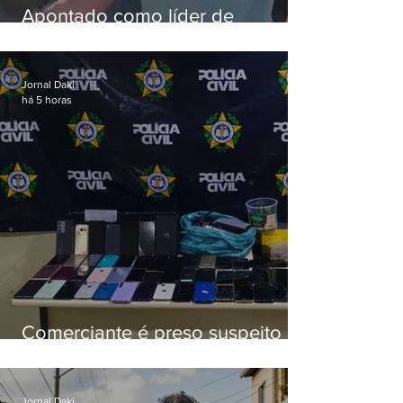
Apontado como líder de
esquema de golpes contra
aposentados é preso
Jornal Daki
há 5 horas
Comerciante é preso suspeito de
manter celulares roubados em
loja
Jornal Daki