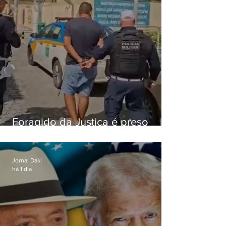
Foragido da Justiça é preso
durante abordagem da PM na
RJ-106, em Maricá
Jornal Daki
há 1 dia