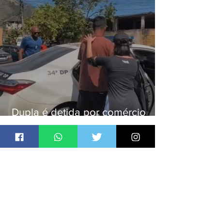
Dupla é detida por comércio
ilegal de animais silvestres em
Bangu
Jornal Daki
há 21 horas