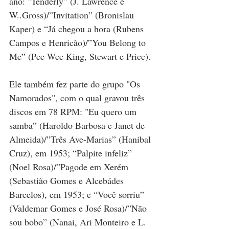
ano: "Tenderly” (J. Lawrence e 
W..Gross)/”Invitation” (Bronislau 
Kaper) e “Já chegou a hora (Rubens 
Campos e Henricão)/”You Belong to 
Me” (Pee Wee King, Stewart e Price). 
Ele também fez parte do grupo "Os 
Namorados", com o qual gravou três 
discos em 78 RPM: "Eu quero um 
samba” (Haroldo Barbosa e Janet de 
Almeida)/”Três Ave-Marias” (Hanibal 
Cruz), em 1953; “Palpite infeliz” 
(Noel Rosa)/”Pagode em Xerém 
(Sebastião Gomes e Alcebádes 
Barcelos), em 1953; e “Você sorriu” 
(Valdemar Gomes e José Rosa)/”Não 
sou bobo” (Nanai, Ari Monteiro e L. 