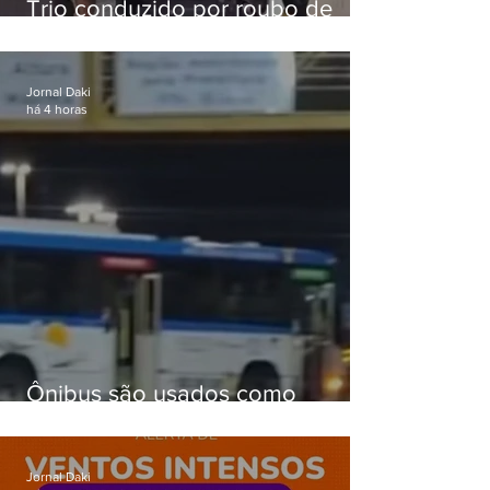
Trio conduzido por roubo de
celular no Méier acumula 37
passagens
Jornal Daki
há 4 horas
Ônibus são usados como
barricadas durante operação na
Gardênia Azul
Jornal Daki