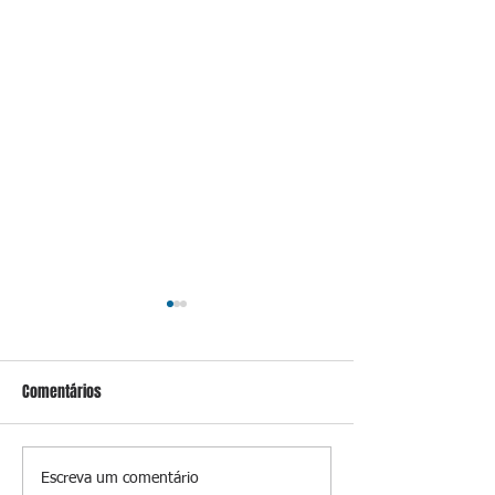
Comentários
Conceição
O jardim que ninguém vê
Escreva um comentário