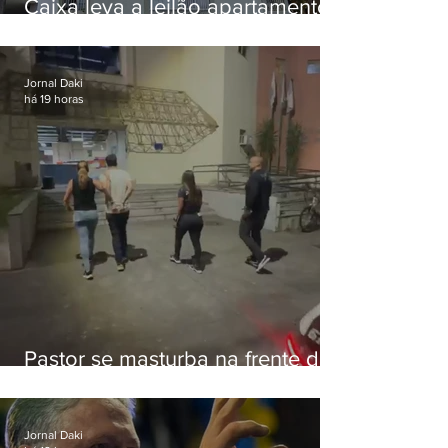
Caixa leva a leilão apartamento
de Eduardo Bolsonaro em
Botafogo
Jornal Daki
há 19 horas
Pastor se masturba na frente de
criança e é preso na Zona Oeste
Jornal Daki