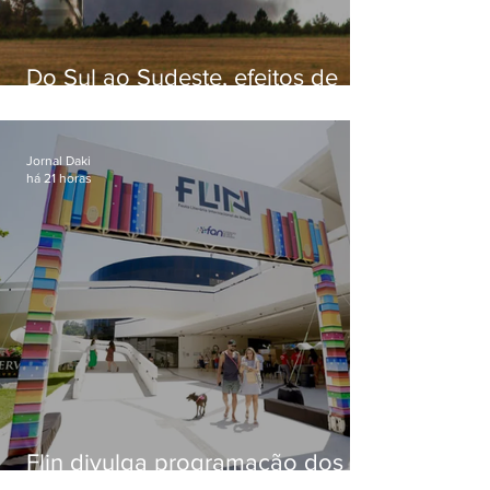
Do Sul ao Sudeste, efeitos de
ciclone-bomba causam
apreensão na população
Jornal Daki
há 21 horas
Flin divulga programação dos
dois primeiros dias; evento