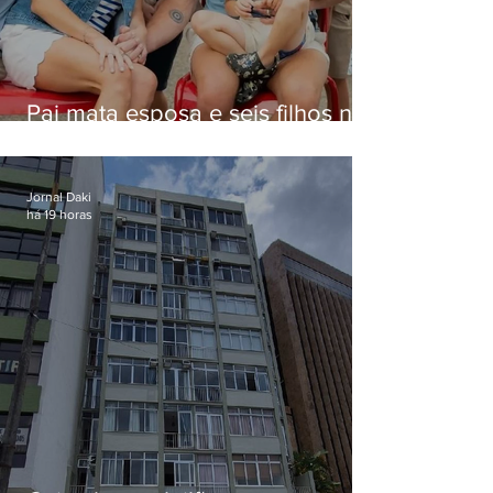
Pai mata esposa e seis filhos nos
EUA e não terá funeral
Jornal Daki
há 19 horas