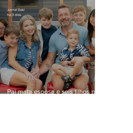
Niterói
Jornal Daki
há 3 dias
Pai mata esposa e seis filhos nos
EUA e não terá funeral