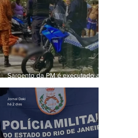
Sargento da PM é executado a
tiros enquanto estava de folga
em Vaz Lobo
Jornal Daki
há 2 dias