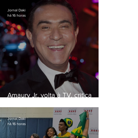
Jornal Daki
há 16 horas
Amaury Jr. volta à TV, critica
'jabá' e diz que as pessoas
viraram colunistas de si mesmas
Jornal Daki
há 16 horas