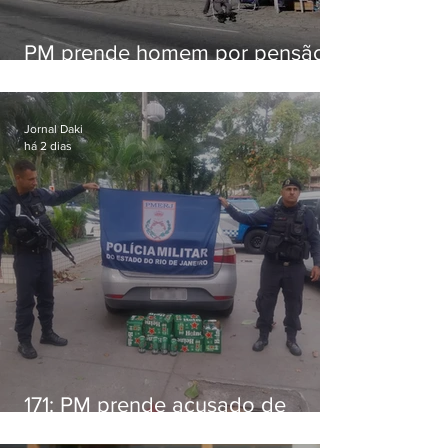
PM prende homem por pensão
alimentícia em Niterói
Jornal Daki
há 2 dias
171: PM prende acusado de
estelionato em restaurante de