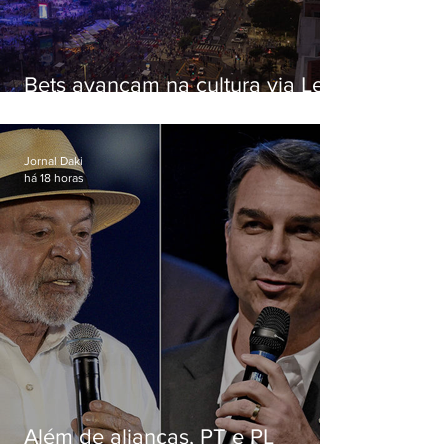
Bets avançam na cultura via Lei
Rouanet e criam dilema para
artistas
Jornal Daki
há 18 horas
Além de alianças, PT e PL