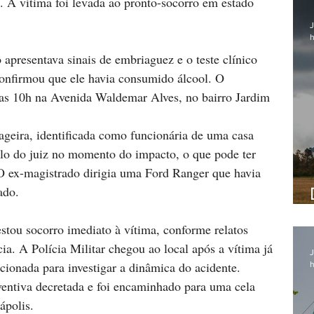
a. A vítima foi levada ao pronto-socorro em estado 
J
h
apresentava sinais de embriaguez e o teste clínico 
confirmou que ele havia consumido álcool. O 
das 10h na Avenida Waldemar Alves, no bairro Jardim 
geira, identificada como funcionária de uma casa 
colo do juiz no momento do impacto, o que pode ter 
 O ex-magistrado dirigia uma Ford Ranger que havia 
ado.
stou socorro imediato à vítima, conforme relatos 
ia. A Polícia Militar chegou ao local após a vítima já 
J
 acionada para investigar a dinâmica do acidente. 
h
ventiva decretada e foi encaminhado para uma cela 
ápolis.