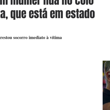
om mulher nua no colo
ta, que está em estado
restou socorro imediato à vítima
J
h