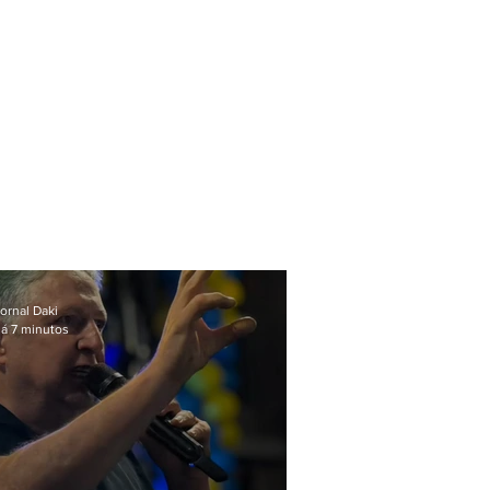
ornal Daki
á 7 minutos