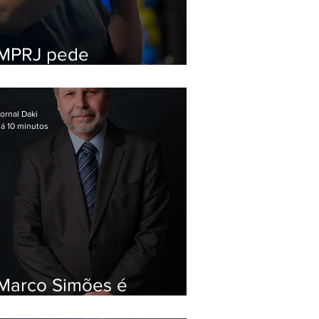
MPRJ pede
inelegibilidade de
Garotinho
ornal Daki
á 10 minutos
Marco Simões é
nomeado secretário de