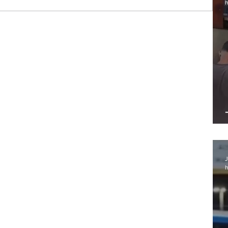
h
one-
J
h