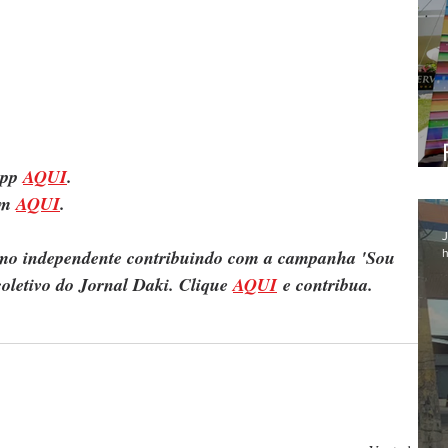
pp 
AQUI
.
m 
AQUI
.
J
ismo independente contribuindo com a campanha 'Sou 
h
oletivo do Jornal Daki. Clique 
AQUI
 e contribua.