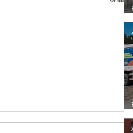
Ver tudo
J
h
J