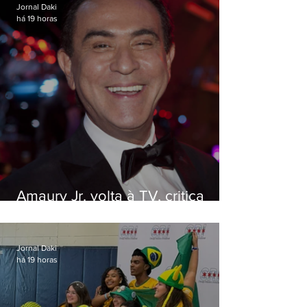
Jornal Daki
há 19 horas
Amaury Jr. volta à TV, critica
'jabá' e diz que as pessoas
viraram colunistas de si mesmas
Jornal Daki
há 19 horas