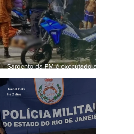
Sargento da PM é executado a
tiros enquanto estava de folga
em Vaz Lobo
Jornal Daki
há 2 dias