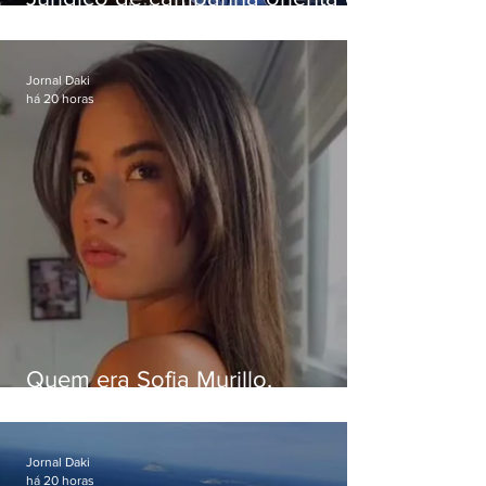
Eduardo Paes desiste de debate
da Band
Jornal Daki
há 20 horas
Quem era Sofia Murillo,
influenciadora de 17 anos morta
em queda de helicóptero no Rio
Jornal Daki
há 20 horas