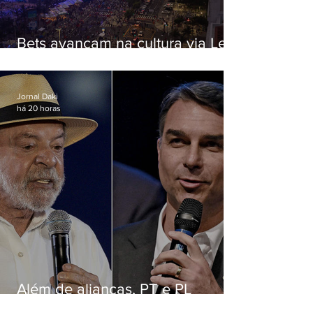
Bets avançam na cultura via Lei
Rouanet e criam dilema para
artistas
Jornal Daki
há 20 horas
Além de alianças, PT e PL
apostam em chapas puras para