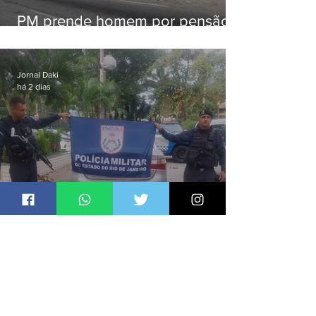
PM prende homem por pensão
alimentícia em Niterói
Jornal Daki
há 2 dias
171: PM prende acusado de
estelionato em restaurante de
Niterói