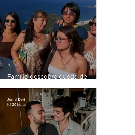
Família descobre queda de
helicóptero pela internet
enquanto aguardava segundo
voo
Jornal Daki
há 20 horas