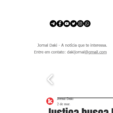
INÍCIO
É Daki. E de todo Mundo.
Jornal Daki - A notícia que te interessa.
Entre em contato: dakijornal
@gmail.com
Jornal Daki
2 de mar.