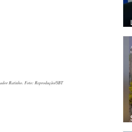
J
h
tador Ratinho. Foto: Reprodução/SBT