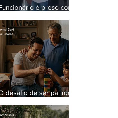
Funcionário é preso com
computadores furtados
do Hospital do Andaraí
ornal Daki
á 6 horas
O desafio de ser pai no
mundo atual
ornal Daki