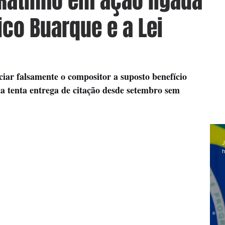
Ratinho em ação ligada
ico Buarque e a Lei
iar falsamente o compositor a suposto benefício 
ça tenta entrega de citação desde setembro sem 
J
h