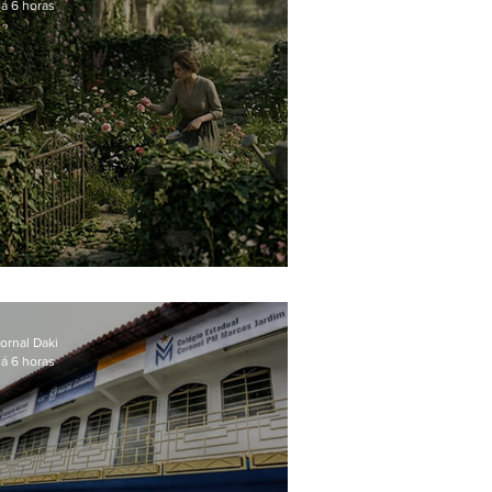
á 6 horas
O jardim que ninguém vê
ornal Daki
á 6 horas