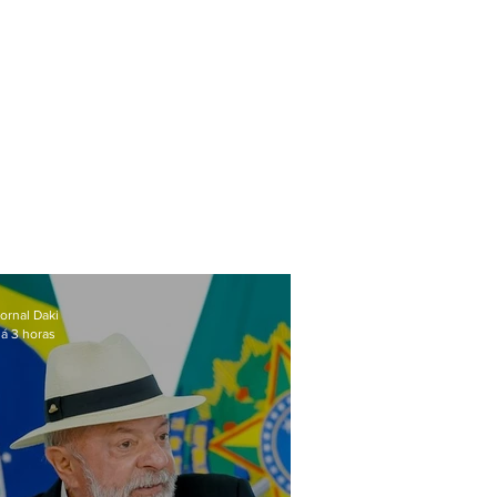
ornal Daki
á 3 horas