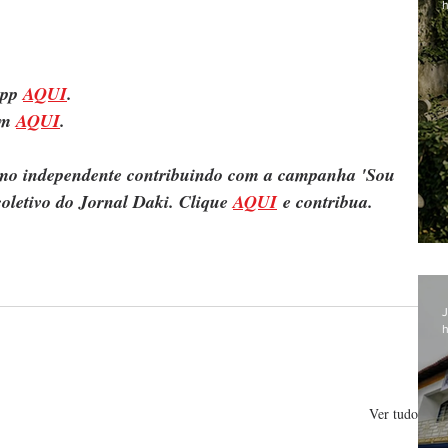
h
pp 
AQUI
.
m 
AQUI
.
ismo independente contribuindo com a campanha 'Sou 
oletivo do Jornal Daki. Clique 
AQUI
 e contribua.
J
h
Ver tudo