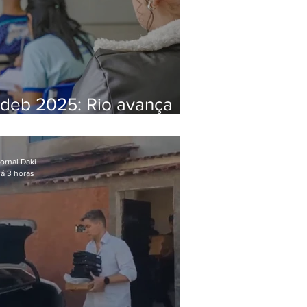
Ideb 2025: Rio avança
nos anos iniciais e fica
acima da média nacional
ornal Daki
á 3 horas