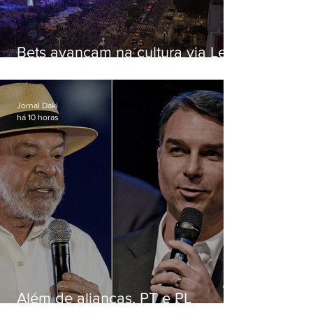
Bets avançam na cultura via Lei
Rouanet e criam dilema para
artistas
Jornal Daki
há 10 horas
Além de alianças, PT e PL