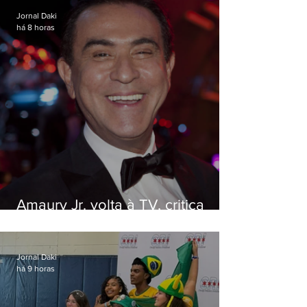
Jornal Daki
há 8 horas
Amaury Jr. volta à TV, critica
'jabá' e diz que as pessoas
viraram colunistas de si mesmas
Jornal Daki
há 9 horas