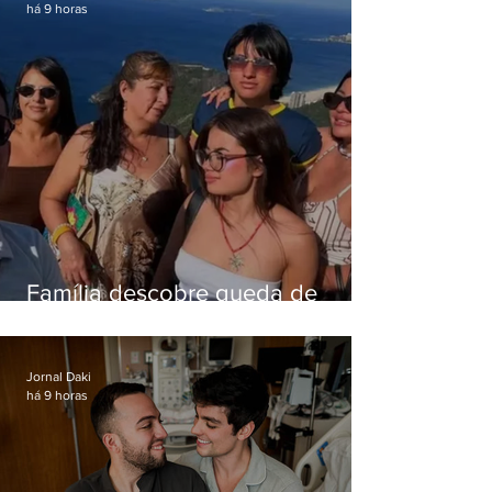
há 9 horas
Família descobre queda de
helicóptero pela internet
enquanto aguardava segundo
voo
Jornal Daki
há 9 horas