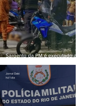
Sargento da PM é executado a
tiros enquanto estava de folga
em Vaz Lobo
Jornal Daki
há 1 dia