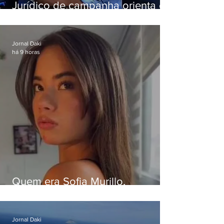
Jurídico de campanha orienta e
Eduardo Paes desiste de debate
da Band
Jornal Daki
há 9 horas
Quem era Sofia Murillo,
influenciadora de 17 anos morta
em queda de helicóptero no Rio
Jornal Daki