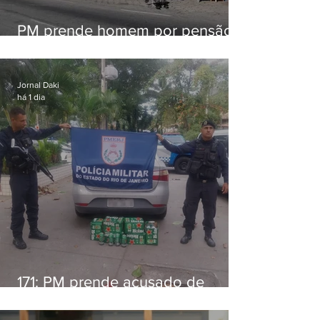
PM prende homem por pensão
alimentícia em Niterói
Jornal Daki
há 1 dia
171: PM prende acusado de
estelionato em restaurante de
Niterói