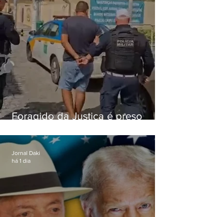
Foragido da Justiça é preso
durante abordagem da PM na
RJ-106, em Maricá
Jornal Daki
há 1 dia