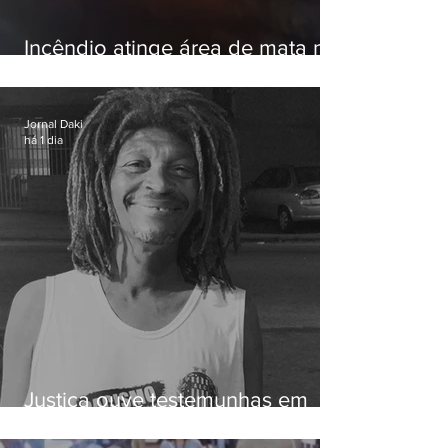
Incêndio atinge área de mata na
Serra do Vulcão, em Nova
Iguaçu
Jornal Daki
há 1 dia
Justiça ouve testemunhas em
caso de homem morto por
dívida de R$ 25