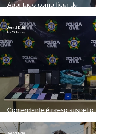
Apontado como líder de
esquema de golpes contra
aposentados é preso
Jornal Daki
há 13 horas
Comerciante é preso suspeito de
manter celulares roubados em
loja
Jornal Daki